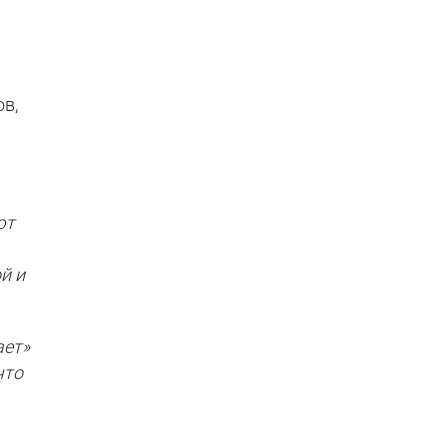
у
в,
ют
й и
ает»
что