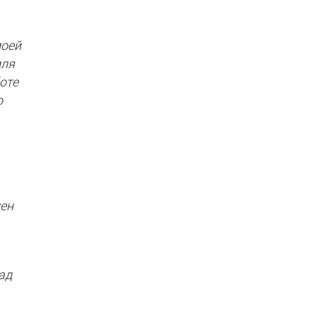
моей
иля
оте
о
нен
ад