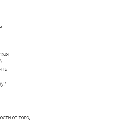
ь
ская
б
ыть
цу?
сти от того,