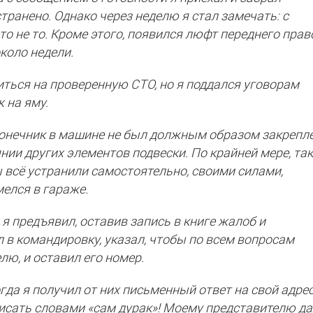
транено. Однако через неделю я стал замечать: с
о не то. Кроме этого, появился люфт переднего прав
коло недели.
иться на проверенную СТО, но я поддался уговорам
 на яму.
онечник в машине не был должным образом закрепл
янии других элементов подвески. По крайней мере, та
 всё устранили самостоятельно, своими силами,
елся в гараже.
 я предъявил, оставив запись в книге жалоб и
 в командировку, указал, чтобы по всем вопросам
ю, и оставил его номер.
гда я получил от них письменный ответ на свой адрес
исать словами «сам дурак»! Моему представителю д