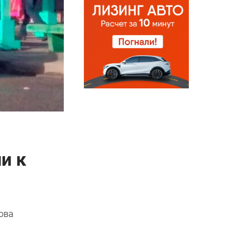
и к
нова