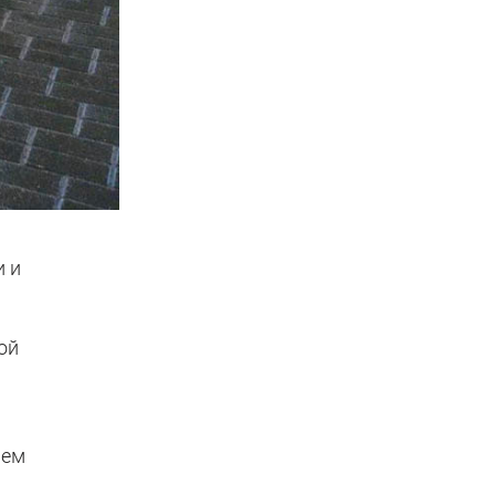
и и
ой
ьем