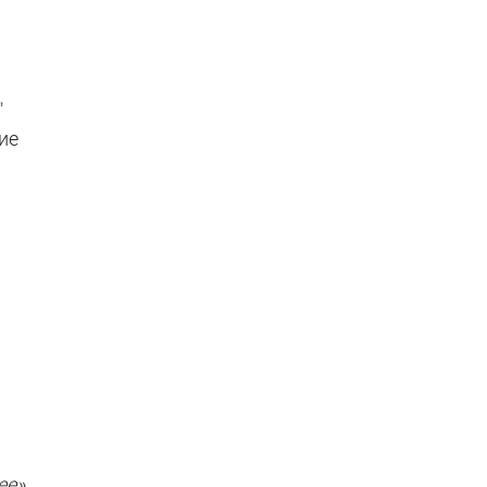
"
ие
ее»
,