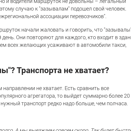
дно и водители маршруток не довольны – легальный
этому случаю к "зазывалам" подошел свой человек.
жрегиональной ассоциации перевозчиков".
аршруток начали жаловать и говорить, что "зазывалы
день. Они повторяют для каждого, кто входит в здан
атем всех желающих усаживают в автомобили такси,
ы"? Транспорта не хватает?
м направлении не хватает. Есть сравнить все
опулярного агрегатора, то выйдет суммарно более 20
 нужный транспорт редко надо больше, чем полчаса.
 долго. А мы выезжаем совсем скоро. Так будет быстр