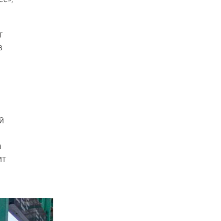
т
в
й
а
ит