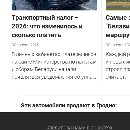
Транспортный налог –
Самые 
2026: что изменилось и
"Белави
сколько платить
маршру
07 августа 2026
07 августа 20
В личных кабинетах плательщиков
Каждый ре
на сайте Министерства по налогам
и новых и
и сборам Беларуси начали
строят пл
появляться уведомления об упла...
считает.
Эти автомобили продают в Гродно:
Следите за нами
в соцсетях