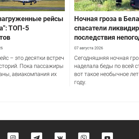
загруженные рейсы
Ночная гроза в Бела
а": ТОП-5
спасатели ликвиди
тов
последствия непог
26
07 августа 2026
йс – это десятки встреч
Сегодняшняя ночная гро
сторий. Пока пассажиры
наделала беды по всей с
аны, авиакомпания их
вот такое необычное лет
году.