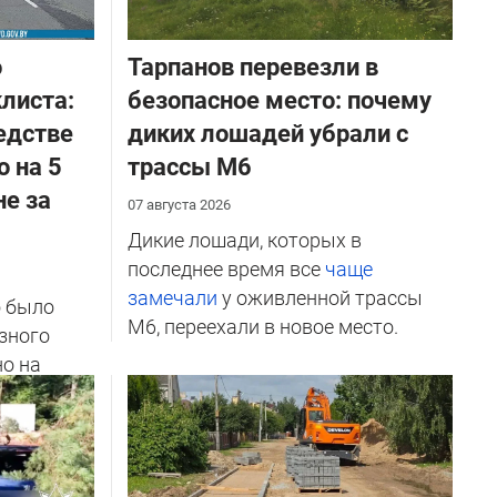
о
Тарпанов перевезли в
листа:
безопасное место: почему
едстве
диких лошадей убрали с
о на 5
трассы М6
не за
07 августа 2026
Дикие лошади, которых в
последнее время все
чаще
замечали
у оживленной трассы
о было
М6, переехали в новое место.
зного
но на
ичников