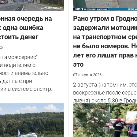
нная очередь на
Рано утром в Гродн
: одна ошибка
задержали мотоцик
тоить денег
на транспортном ср
не было номеров. Н
26
лет его лишат прав 
елтаможсервис"
это
и водителям о
мости внимательно
07 августа 2026
ь данные при
2 августа (напомним, эт
ии в системе электр...
воскресенье после серье
ливня) около 5:30 в Грод
улице Советских Погран
у...