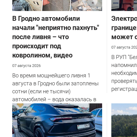
В Гродно автомобили
Электро
начали "неприятно пахнуть"
границе
после ливня – что
может с
происходит под
07 августа 20
ковролином, видео
В РУП "Б
напомнил
07 августа 2026
необходи
Во время мощнейшего ливня 1
проверят
августа в Гродно были затоплены
регистрац
сотни (если не тысячи)
автомобилей – вода оказалась в
салоне...