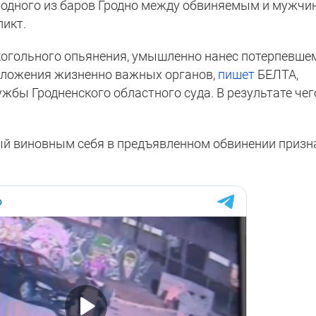
е одного из баров Гродно между обвиняемым и мужчи
ликт.
лкогольного опьянения, умышленно нанес потерпевше
положения жизненно важных органов,
пишет
БЕЛТА,
жбы Гродненского областного суда. В результате чег
ый виновным себя в предъявленном обвинении призн