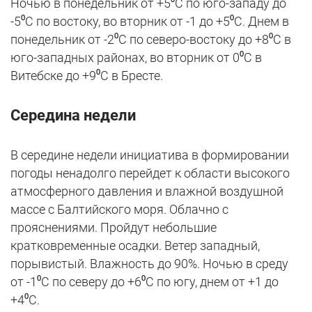
Ночью в понедельник от +5⁰С по юго-западу до
-5⁰С по востоку, во вторник от -1 до +5⁰С. Днем в
понедельник от -2⁰С по северо-востоку до +8⁰С в
юго-западных районах, во вторник от 0⁰С в
Витебске до +9⁰С в Бресте.
Середина недели
В середине недели инициатива в формировании
погоды ненадолго перейдет к области высокого
атмосферного давления и влажной воздушной
массе с Балтийского моря. Облачно с
прояснениями. Пройдут небольшие
кратковременные осадки. Ветер западный,
порывистый. Влажность до 90%. Ночью в среду
от -1⁰С по северу до +6⁰С по югу, днем от +1 до
+4⁰С.