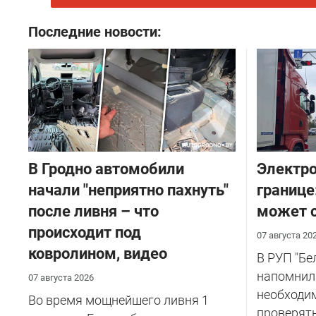
Последние новости:
В Гродно автомобили
Электро
начали "неприятно пахнуть"
границе
после ливня – что
может с
происходит под
07 августа 20
ковролином, видео
В РУП "Б
напомнил
07 августа 2026
необходи
Во время мощнейшего ливня 1
проверят