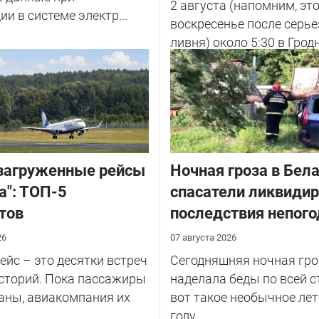
2 августа (напомним, эт
ии в системе электр...
воскресенье после серье
ливня) около 5:30 в Грод
улице Советских Погран
у...
загруженные рейсы
Ночная гроза в Бела
а": ТОП-5
спасатели ликвиди
тов
последствия непог
26
07 августа 2026
йс – это десятки встреч
Сегодняшняя ночная гро
сторий. Пока пассажиры
наделала беды по всей с
аны, авиакомпания их
вот такое необычное лет
году.