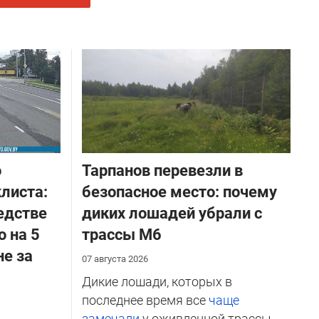
о
Тарпанов перевезли в
листа:
безопасное место: почему
едстве
диких лошадей убрали с
о на 5
трассы М6
не за
07 августа 2026
Дикие лошади, которых в
последнее время все
чаще
замечали
у оживленной трассы