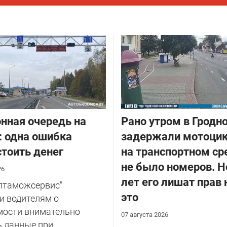
нная очередь на
Рано утром в Гродн
: одна ошибка
задержали мотоцик
тоить денег
на транспортном ср
не было номеров. Н
26
лет его лишат прав 
елтаможсервис"
это
и водителям о
мости внимательно
07 августа 2026
ь данные при