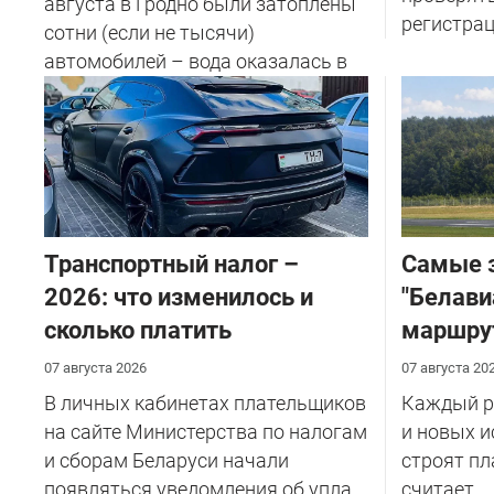
августа в Гродно были затоплены
регистрац
сотни (если не тысячи)
автомобилей – вода оказалась в
салоне...
Транспортный налог –
Самые 
2026: что изменилось и
"Белави
сколько платить
маршру
07 августа 2026
07 августа 20
В личных кабинетах плательщиков
Каждый ре
на сайте Министерства по налогам
и новых и
и сборам Беларуси начали
строят пл
появляться уведомления об упла...
считает.