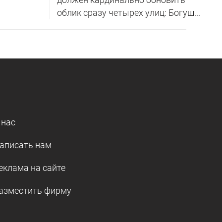
облик сразу четырех улиц: Богуш...
 нас
аписать нам
еклама на сайте
азместить фирму