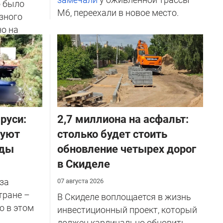
о было
М6, переехали в новое место.
зного
но на
ичников
руси:
2,7 миллиона на асфальт:
руют
столько будет стоить
оды
обновление четырех дорог
в Скиделе
за
07 августа 2026
тране –
В Скиделе воплощается в жизнь
о в этом
инвестиционный проект, который
должен кардинально обновить