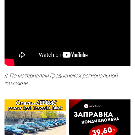
//
По материалам Гродненской региональной
таможни