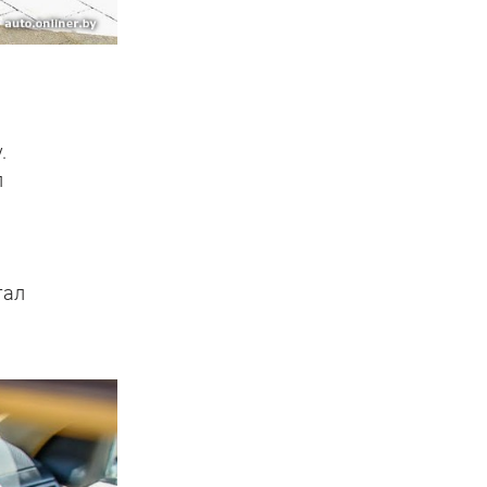
.
л
тал