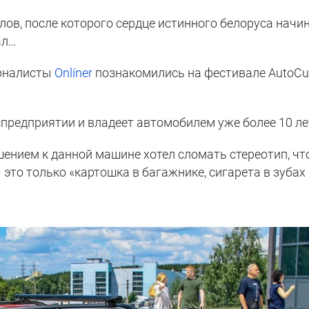
слов, после которого сердце истинного белоруса начи
ал…
урналисты
Onlíner
познакомились на фестивале AutoCu
оcпредприятии и владеет автомобилем уже более 10 ле
шением к данной машине хотел сломать стереотип, чт
 это только «картошка в багажнике, сигарета в зубах