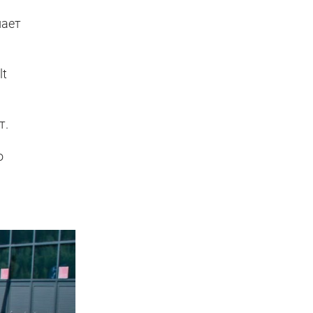
нает
lt
т.
о