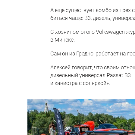
А еще существует комбо из трех 
биться чаще: B3, дизель, универс
С хозяином этого Volkswagen ж
в Минске.
Сам он из Гродно, работает на г
Алексей говорит, что своим отно
дизельный универсал Passat В3 –
и канистра с соляркой».