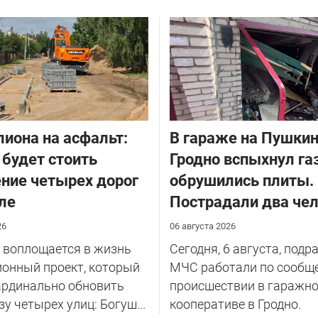
лиона на асфальт:
В гараже на Пушкин
 будет стоить
Гродно вспыхнул га
ние четырех дорог
обрушились плиты.
ле
Пострадали два че
26
06 августа 2026
 воплощается в жизнь
Сегодня, 6 августа, подр
онный проект, который
МЧС работали по сообщ
ардинально обновить
происшествии в гаражн
зу четырех улиц: Богуш...
кооперативе в Гродно.