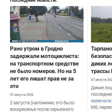
Рано утром в Гродно
Тарпано
задержали мотоциклиста:
безопас
на транспортном средстве
диких л
не было номеров. Но на 5
трассы
лет его лишат прав не за
07 августа 20
это
Дикие лош
последнее
07 августа 2026
замечал
2 августа (напомним, это было
М6, перее
воскресенье после серьезного