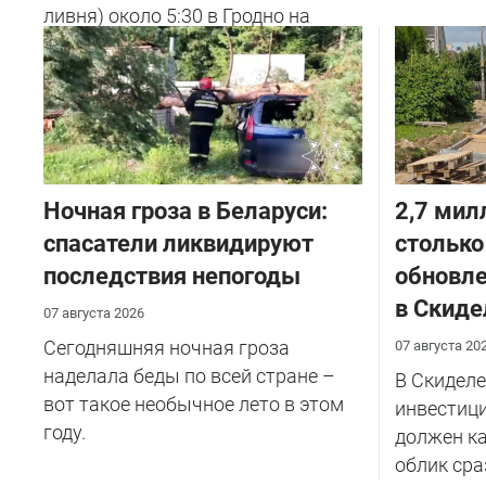
ливня) около 5:30 в Гродно на
улице Советских Пограничников
у...
Ночная гроза в Беларуси:
2,7 мил
спасатели ликвидируют
столько
последствия непогоды
обновле
в Скиде
07 августа 2026
Сегодняшняя ночная гроза
07 августа 20
наделала беды по всей стране –
В Скиделе
вот такое необычное лето в этом
инвестици
году.
должен к
облик сра