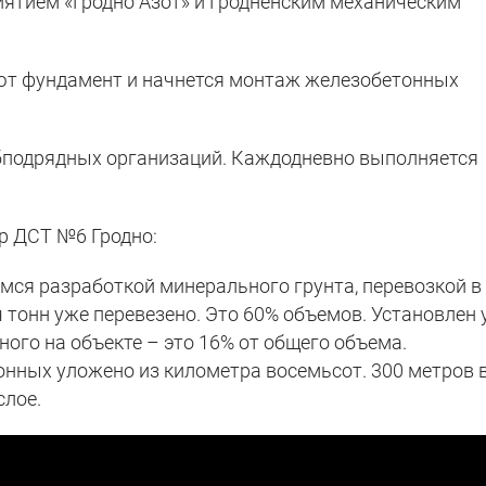
ятием «Гродно Азот» и Гродненским механическим
ьют фундамент и начнется монтаж железобетонных
убподрядных организаций. Каждодневно выполняется
р ДСТ №6 Гродно:
ся разработкой минерального грунта, перевозкой в
 тонн уже перевезено. Это 60% объемов. Установлен
ого на объекте – это 16% от общего объема.
онных уложено из километра восемьсот. 300 метров 
слое.