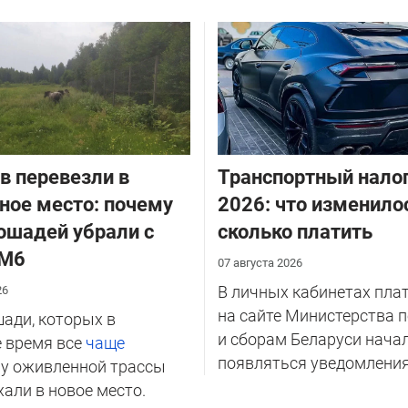
в перевезли в
Транспортный налог
ное место: почему
2026: что изменило
ошадей убрали с
сколько платить
 М6
07 августа 2026
В личных кабинетах пла
26
на сайте Министерства 
ади, которых в
и сборам Беларуси нача
 время все
чаще
появляться уведомления 
и
у оживленной трассы
хали в новое место.