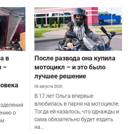
а в
После развода она купила
з –
мотоцикл – и это было
лучшее решение
ловека
06 августа 2026
В 17 лет Ольга впервые
влюбилась в парня на мотоцикле.
азделения
Тогда ей казалось, что однажды и
ению о
сама обязательно будет ездить
ом
на...