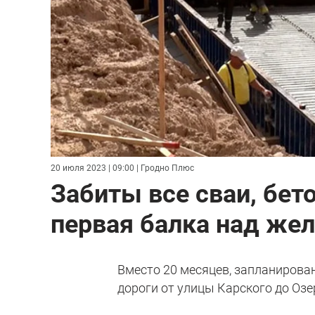
20 июля 2023 | 09:00
| Гродно Плюс
Забиты все сваи, бет
первая балка над же
Вместо 20 месяцев, запланирова
дороги от улицы Карского до Озер