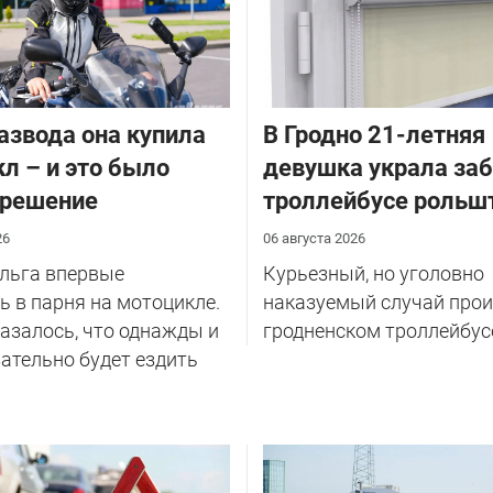
азвода она купила
В Гродно 21-летняя
л – и это было
девушка украла за
 решение
троллейбусе рольш
26
06 августа 2026
Ольга впервые
Курьезный, но уголовно
 в парня на мотоцикле.
наказуемый случай прои
казалось, что однажды и
гродненском троллейбус
ательно будет ездить