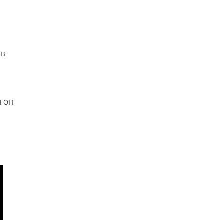
 в
 он