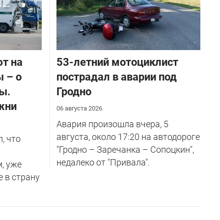
ют на
53-летний мотоциклист
 – о
пострадал в аварии под
ы.
Гродно
жни
06 августа 2026
Авария произошла вчера, 5
августа, около 17:20 на автодороге
, что
"Гродно – Заречанка – Сопоцкин",
недалеко от "Привала".
м, уже
е в страну