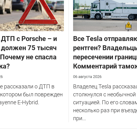
 ДТП с Porsche – и
Все Tesla отправля
 должен 75 тысяч
рентген? Владельцы
 Почему не спасла
пересечении границ
ка?
Комментарий тамо
26
06 августа 2026
 рассказали о ДТП в
Владелец Tesla рассказал
 котором был поврежден
столкнулся с необычной
ayenne E-Hybrid.
ситуацией. По его слова
несколько раз при въезд
при...