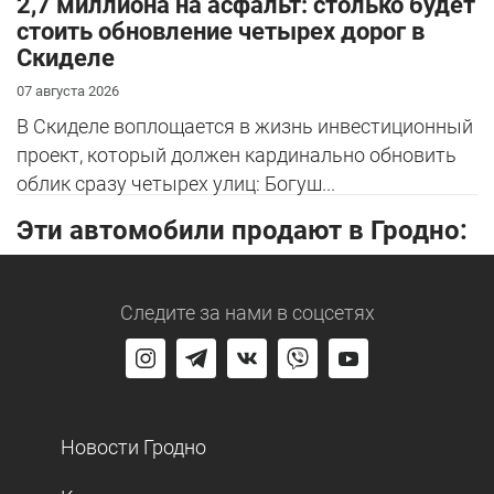
2,7 миллиона на асфальт: столько будет
стоить обновление четырех дорог в
Скиделе
07 августа 2026
В Скиделе воплощается в жизнь инвестиционный
проект, который должен кардинально обновить
облик сразу четырех улиц: Богуш...
Эти автомобили продают в Гродно:
Следите за нами
в соцсетях
Новости Гродно