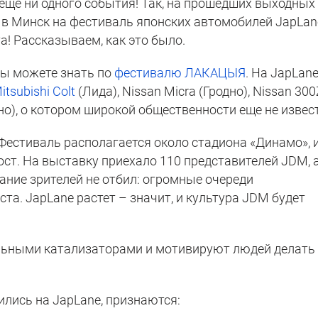
 еще ни одного события! Так, на прошедших выходных
 в Минск на фестиваль японских автомобилей JapLan
а! Рассказываем, как это было.
вы можете знать по
фестивалю ЛАКАЦЫЯ
. На JapLan
itsubishi Colt
(Лида), Nissan Micra (Гродно), Nissan 30
одно), о котором широкой общественности еще не извес
 Фестиваль располагается около стадиона «Динамо», и
ст. На выставку приехало 110 представителей JDM, 
лание зрителей не отбил: огромные очереди
та. JapLane растет – значит, и культура JDM будет
ильными катализаторами и мотивируют людей делать
ились на JapLane, признаются: