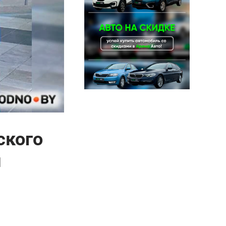
ского
и