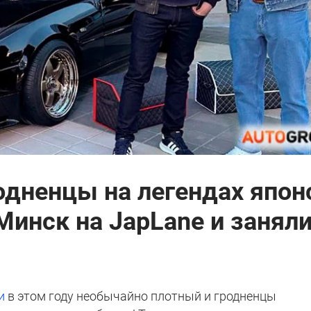
родненцы на легендах япон
Минск на JapLane и занял
и
в этом году необычайно плотный и гродненцы