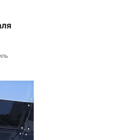
аля
иль