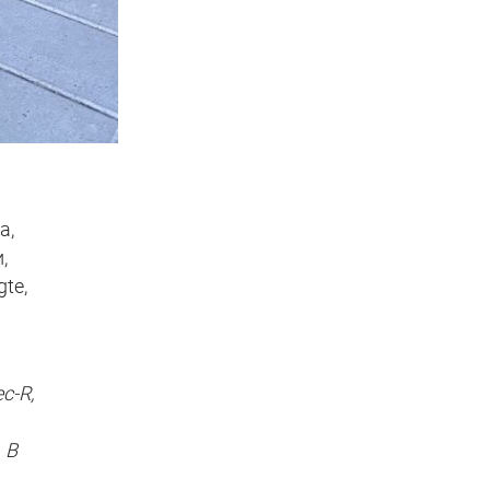
а,
,
te,
ь
c-R,
 В