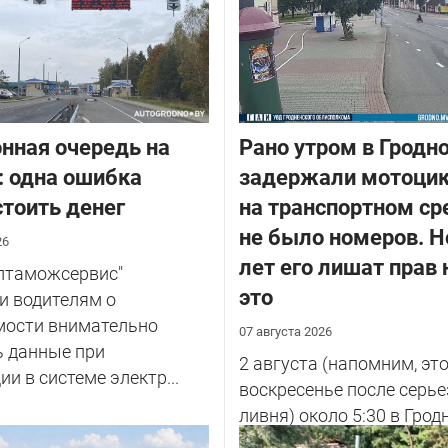
нная очередь на
Рано утром в Гродн
: одна ошибка
задержали мотоцик
тоить денег
на транспортном ср
не было номеров. Н
26
лет его лишат прав 
елтаможсервис"
это
и водителям о
мости внимательно
07 августа 2026
ь данные при
2 августа (напомним, эт
ии в системе электр...
воскресенье после серье
ливня) около 5:30 в Грод
улице Советских Погран