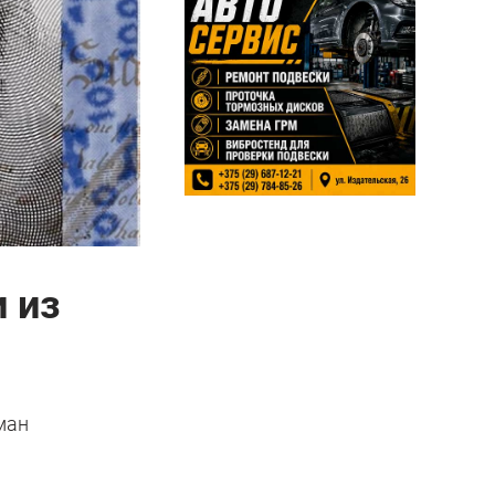
 из
ман