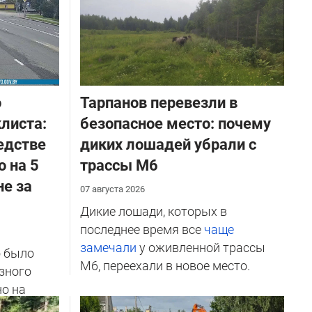
о
Тарпанов перевезли в
листа:
безопасное место: почему
едстве
диких лошадей убрали с
о на 5
трассы М6
не за
07 августа 2026
Дикие лошади, которых в
последнее время все
чаще
замечали
у оживленной трассы
о было
М6, переехали в новое место.
зного
но на
ичников