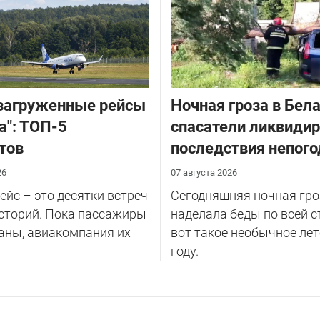
у...
загруженные рейсы
Ночная гроза в Бела
а": ТОП-5
спасатели ликвиди
тов
последствия непог
26
07 августа 2026
йс – это десятки встреч
Сегодняшняя ночная гро
сторий. Пока пассажиры
наделала беды по всей с
аны, авиакомпания их
вот такое необычное лет
году.