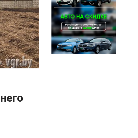
 него
.