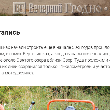
тались
шках начали строить еще в начале 50-х годов прошло
м, в самих Вертелишках, а когда запасы исчерпались
 около Святого озера вблизи Озер. Туда проложили 
аших дней сохранился только 11-километровый участ
на мотодрезине).