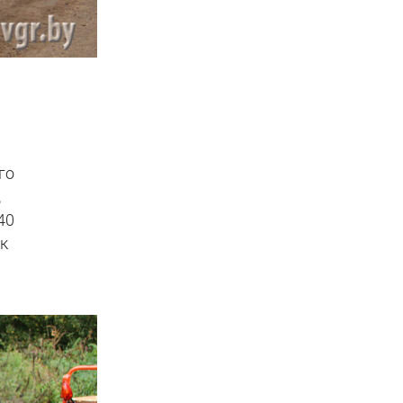
го
,
40
ок