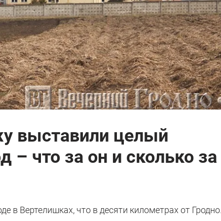
жу выставили целый
 – что за он и сколько за
де в Вертелишках, что в десяти километрах от Гродно