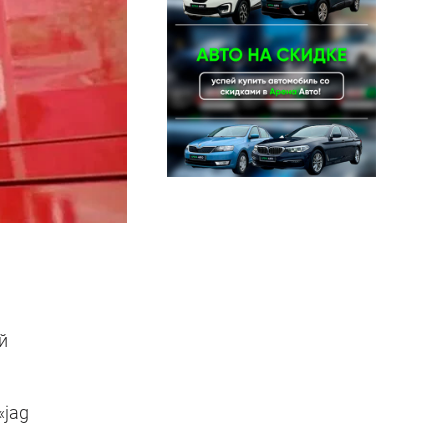
й
«jag