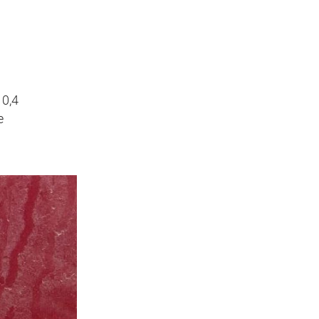
0,4
е