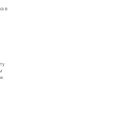
ка в
ту
м
ок