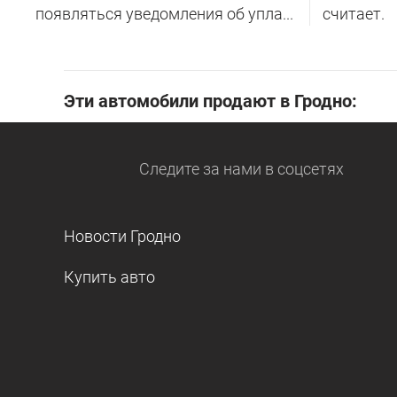
появляться уведомления об упла...
считает.
Эти автомобили продают в Гродно:
Следите за нами
в соцсетях
Новости Гродно
Купить авто