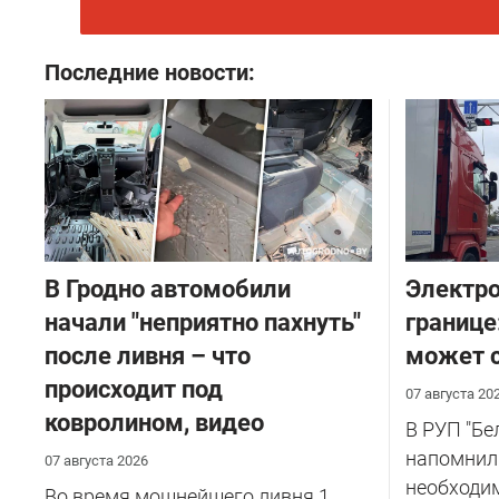
Последние новости:
В Гродно автомобили
Электро
начали "неприятно пахнуть"
границе
после ливня – что
может с
происходит под
07 августа 20
ковролином, видео
В РУП "Б
напомнил
07 августа 2026
необходи
Во время мощнейшего ливня 1