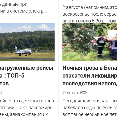
ь данные при
2 августа (напомним, эт
ии в системе электр...
воскресенье после серье
ливня) около 5:30 в Грод
улице Советских Погран
у...
загруженные рейсы
Ночная гроза в Бела
а": ТОП-5
спасатели ликвиди
тов
последствия непог
26
07 августа 2026
йс – это десятки встреч
Сегодняшняя ночная гро
сторий. Пока пассажиры
наделала беды по всей с
аны, авиакомпания их
вот такое необычное лет