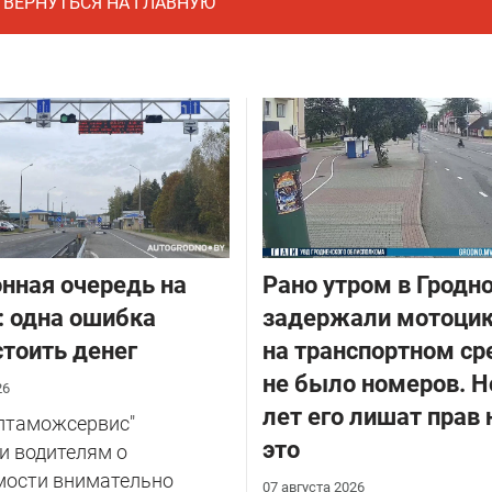
ВЕРНУТЬСЯ НА ГЛАВНУЮ
нная очередь на
Рано утром в Гродн
: одна ошибка
задержали мотоцик
тоить денег
на транспортном ср
не было номеров. Н
26
лет его лишат прав 
елтаможсервис"
это
и водителям о
мости внимательно
07 августа 2026