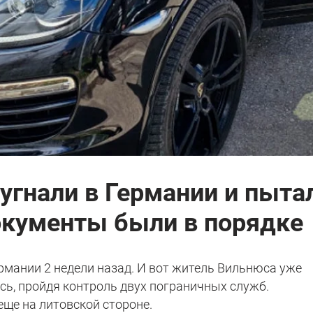
 угнали в Германии и пыта
Документы были в порядке
ермании 2 недели назад. И вот житель Вильнюса уже
сь, пройдя контроль двух пограничных служб.
ще на литовской стороне.