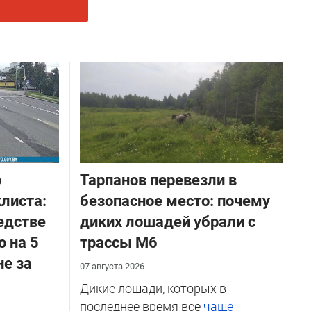
о
Тарпанов перевезли в
листа:
безопасное место: почему
едстве
диких лошадей убрали с
о на 5
трассы М6
не за
07 августа 2026
Дикие лошади, которых в
последнее время все
чаще