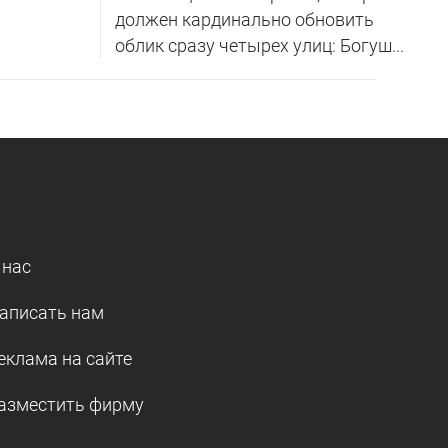
должен кардинально обновить
облик сразу четырех улиц: Богуш...
 нас
аписать нам
еклама на сайте
азместить фирму