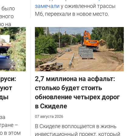
замечали
у оживленной трассы
о было
М6, переехали в новое место.
зного
но на
ичников
руси:
2,7 миллиона на асфальт:
руют
столько будет стоить
оды
обновление четырех дорог
в Скиделе
за
07 августа 2026
тране –
В Скиделе воплощается в жизнь
о в этом
инвестиционный проект, который