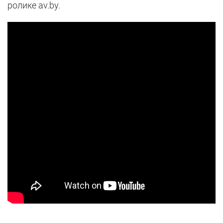
ролике av.by.