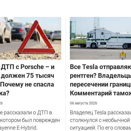
 ДТП с Porsche – и
Все Tesla отправля
 должен 75 тысяч
рентген? Владельцы
 Почему не спасла
пересечении границ
ка?
Комментарий тамо
26
06 августа 2026
 рассказали о ДТП в
Владелец Tesla рассказал
 котором был поврежден
столкнулся с необычной
ayenne E-Hybrid.
ситуацией. По его слова