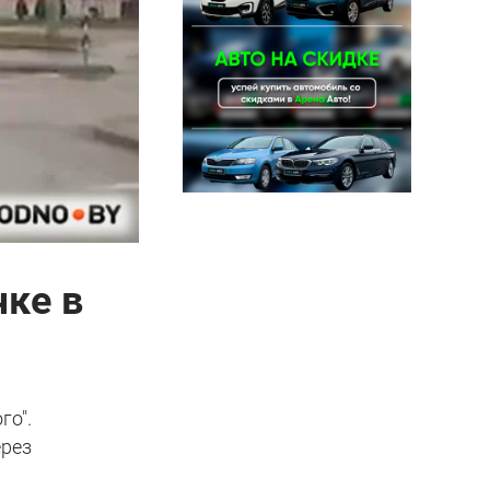
чке в
го".
ерез