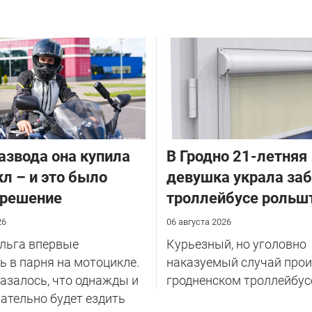
азвода она купила
В Гродно 21-летняя
л – и это было
девушка украла за
 решение
троллейбусе рольш
26
06 августа 2026
Ольга впервые
Курьезный, но уголовно
 в парня на мотоцикле.
наказуемый случай прои
казалось, что однажды и
гродненском троллейбус
ательно будет ездить