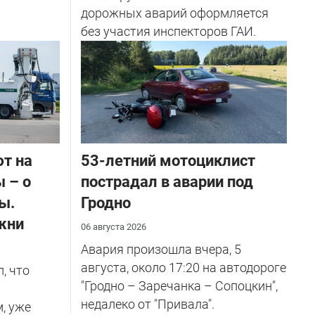
дорожных аварий оформляется
без участия инспекторов ГАИ.
ют на
53-летний мотоциклист
 – о
пострадал в аварии под
ы.
Гродно
жни
06 августа 2026
Авария произошла вчера, 5
августа, около 17:20 на автодороге
, что
"Гродно – Заречанка – Сопоцкин",
недалеко от "Привала".
м, уже