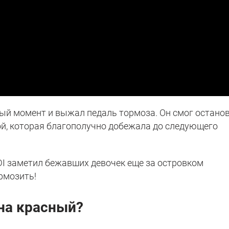
ный момент и выжал педаль тормоза. Он смог остано
й, которая благополучно добежала до следующего
DI заметил бежавших девочек еще за островком
рмозить!
на красный?