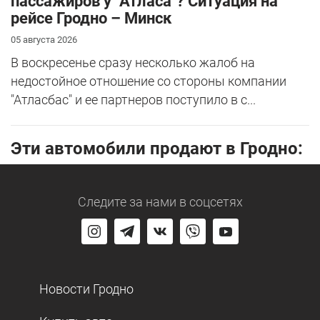
пассажиров у "Атласа"? Ситуация на
рейсе Гродно – Минск
05 августа 2026
В воскресенье сразу несколько жалоб на
недостойное отношение со стороны компании
"Атласбас" и ее партнеров поступило в с...
Эти автомобили продают в Гродно:
Следите за нами
в соцсетях
Новости Гродно