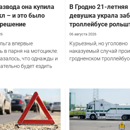
азвода она купила
В Гродно 21-летняя
л – и это было
девушка украла за
 решение
троллейбусе рольш
26
06 августа 2026
Ольга впервые
Курьезный, но уголовно
 в парня на мотоцикле.
наказуемый случай прои
казалось, что однажды и
гродненском троллейбус
ательно будет ездить