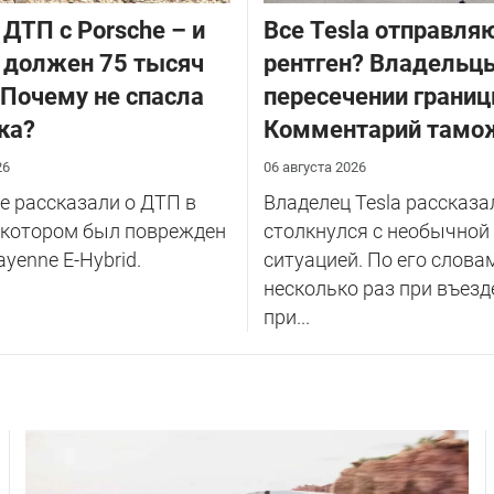
 ДТП с Porsche – и
Все Tesla отправля
 должен 75 тысяч
рентген? Владельцы
 Почему не спасла
пересечении границ
ка?
Комментарий тамо
26
06 августа 2026
 рассказали о ДТП в
Владелец Tesla рассказал
 котором был поврежден
столкнулся с необычной
ayenne E-Hybrid.
ситуацией. По его слова
несколько раз при въезд
при...