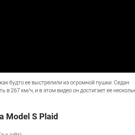
 как будто ее выстрелили из огромной пушки. Седан
 в 267 км/ч, и в этом видео он достигает ее несколь
 Model S Plaid
л.c./кВт)