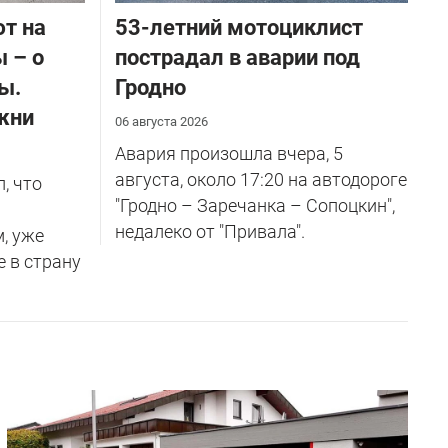
ют на
53-летний мотоциклист
 – о
пострадал в аварии под
ы.
Гродно
жни
06 августа 2026
Авария произошла вчера, 5
августа, около 17:20 на автодороге
, что
"Гродно – Заречанка – Сопоцкин",
недалеко от "Привала".
м, уже
е в страну