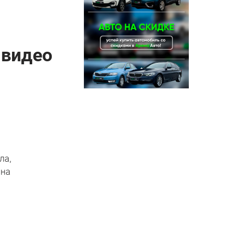
 видео
ла,
 на