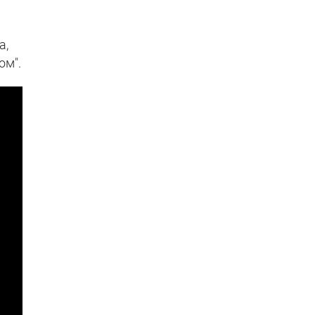
а,
ом".