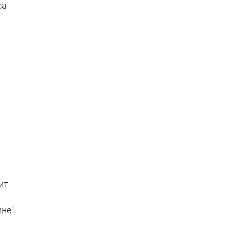
са
ит
не".