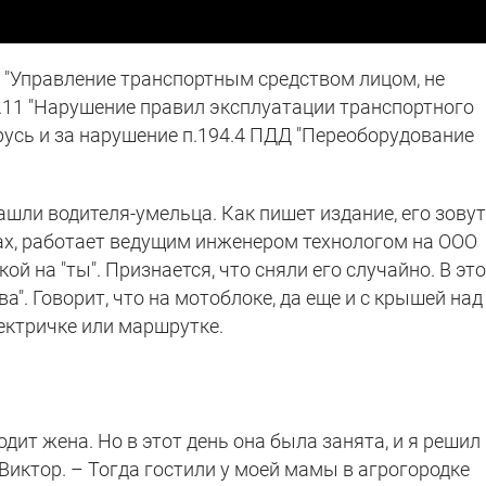
14 "Управление транспортным средством лицом, не
8.11 "Нарушение правил эксплуатации транспортного
русь и за нарушение п.194.4 ПДД "Переоборудование
ашли водителя-умельца. Как пишет издание, его зову
ах, работает ведущим инженером технологом на ООО
ой на "ты". Признается, что сняли его случайно. В эт
ва". Говорит, что на мотоблоке, да еще и с крышей над
лектричке или маршрутке.
одит жена. Но в этот день она была занята, и я решил
 Виктор. – Тогда гостили у моей мамы в агрогородке