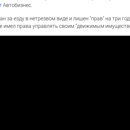
т
Автобизнес.
 за езду в нетрезвом виде и лишен "прав" на три год
 не имел права управлять своим "движимым имуществ