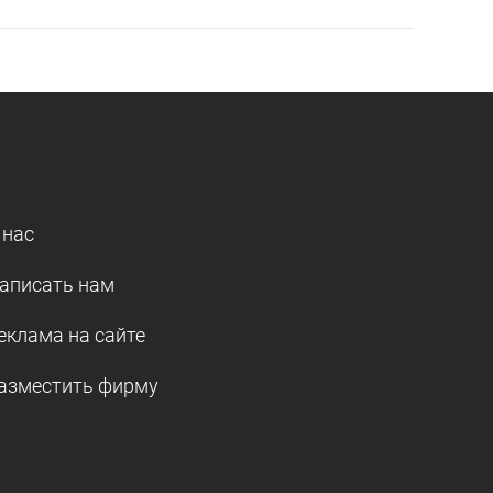
 нас
аписать нам
еклама на сайте
азместить фирму