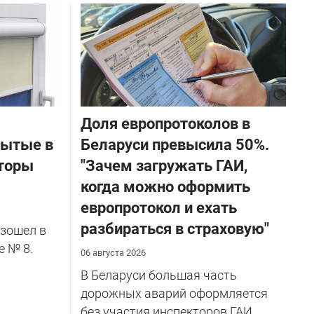
Доля европротоколов в
бытые в
Беларуси превысила 50%.
торы
"Зачем загружать ГАИ,
когда можно оформить
европротокол и ехать
разбираться в страховую"
зошел в
е № 8.
06 августа 2026
В Беларуси большая часть
дорожных аварий оформляется
без участия инспекторов ГАИ.