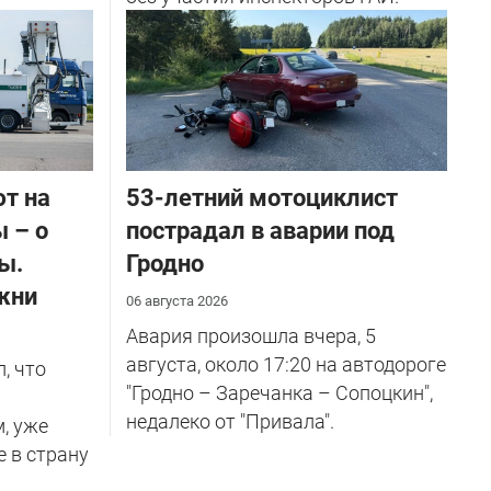
ют на
53-летний мотоциклист
 – о
пострадал в аварии под
ы.
Гродно
жни
06 августа 2026
Авария произошла вчера, 5
августа, около 17:20 на автодороге
, что
"Гродно – Заречанка – Сопоцкин",
недалеко от "Привала".
м, уже
е в страну