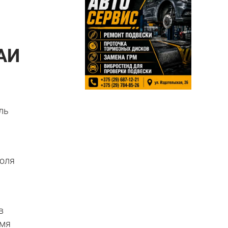
ГАИ
ль
голя
в
емя