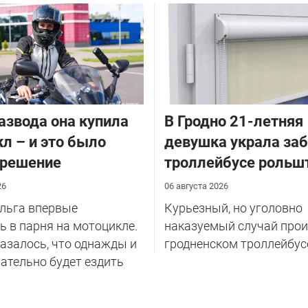
азвода она купила
В Гродно 21-летняя
л – и это было
девушка украла за
 решение
троллейбусе рольш
26
06 августа 2026
Ольга впервые
Курьезный, но уголовно
 в парня на мотоцикле.
наказуемый случай прои
казалось, что однажды и
гродненском троллейбус
ательно будет ездить