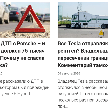
 ДТП с Porsche – и
Все Tesla отправля
 должен 75 тысяч
рентген? Владельцы
 Почему не спасла
пересечении границ
ка?
Комментарий тамо
26
06 августа 2026
 рассказали о ДТП в
Владелец Tesla рассказал
 котором был поврежден
столкнулся с необычной
ayenne E-Hybrid.
ситуацией. По его слова
несколько раз при въезд
при...