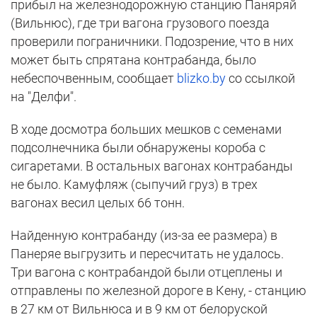
прибыл на железнодорожную станцию Паняряй
(Вильнюс), где три вагона грузового поезда
проверили пограничники. Подозрение, что в них
может быть спрятана контрабанда, было
небеспочвенным, сообщает
blizko.by
со ссылкой
на "Делфи".
В ходе досмотра больших мешков с семенами
подсолнечника были обнаружены короба с
сигаретами. В остальных вагонах контрабанды
не было. Камуфляж (сыпучий груз) в трех
вагонах весил целых 66 тонн.
Найденную контрабанду (из-за ее размера) в
Панеряе выгрузить и пересчитать не удалось.
Три вагона с контрабандой были отцеплены и
отправлены по железной дороге в Кену, - станцию
в 27 км от Вильнюса и в 9 км от белоруской