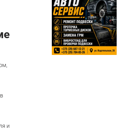
ме
ом,
 в
ля и