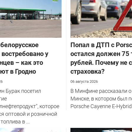
белорусское
​Попал в ДТП с Porsc
 востребовано у
остался должен 75
нцев – как это
рублей. Почему не 
ют в Гродно
страховка?
26
06 августа 2026
н Бурак посетил
В Минфине рассказали о
тие
Минске, в котором был 
лнефтепродукт", которое
Porsche Cayenne E-Hybrid
я оптовой и розничной
оплива в ...