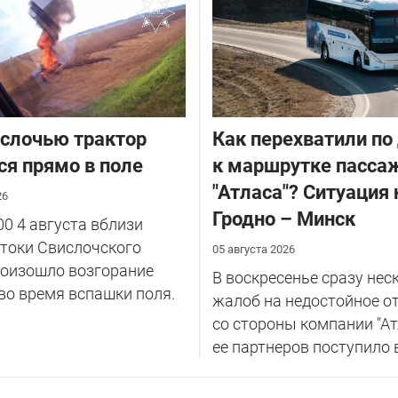
слочью трактор
Как перехватили по
ся прямо в поле
к маршрутке пасса
"Атласа"? Ситуация 
26
Гродно – Минск
00 4 августа вблизи
токи Свислочского
05 августа 2026
роизошло возгорание
В воскресенье сразу нес
во время вспашки поля.
жалоб на недостойное о
со стороны компании "Ат
ее партнеров поступило в 