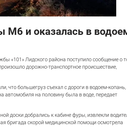
ы М6 и оказалась в водое
ужбы «101» Лидского района поступило сообщение о т
и произошло дорожно-транспортное происшествие,
, что большегруз съехал с дороги в водоем-копань,
на автомобиля на половину была в воде, передает
ой доски добрались к кабине фуры, извлекли водите
шая бригада скорой медицинской помощи осмотрела