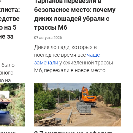
о
Тарпанов перевезли в
листа:
безопасное место: почему
едстве
диких лошадей убрали с
о на 5
трассы М6
не за
07 августа 2026
Дикие лошади, которых в
последнее время все
чаще
замечали
у оживленной трассы
о было
М6, переехали в новое место.
зного
но на
ичников