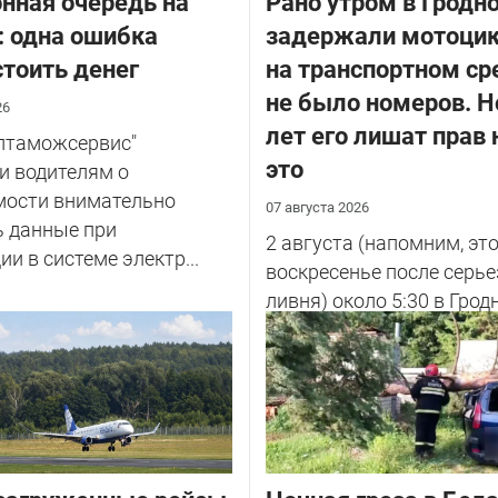
нная очередь на
Рано утром в Гродн
: одна ошибка
задержали мотоцик
тоить денег
на транспортном ср
не было номеров. Н
26
лет его лишат прав 
елтаможсервис"
это
и водителям о
мости внимательно
07 августа 2026
ь данные при
2 августа (напомним, эт
ии в системе электр...
воскресенье после серье
ливня) около 5:30 в Грод
улице Советских Погран
у...