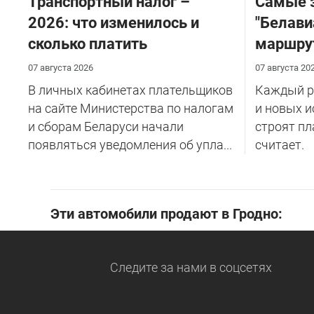
Транспортный налог –
Самые 
2026: что изменилось и
"Белави
сколько платить
маршру
07 августа 2026
07 августа 20
В личных кабинетах плательщиков
Каждый ре
на сайте Министерства по налогам
и новых и
и сборам Беларуси начали
строят пл
появляться уведомления об упла...
считает.
Эти автомобили продают в Гродно:
Следите за нами
в соцсетях