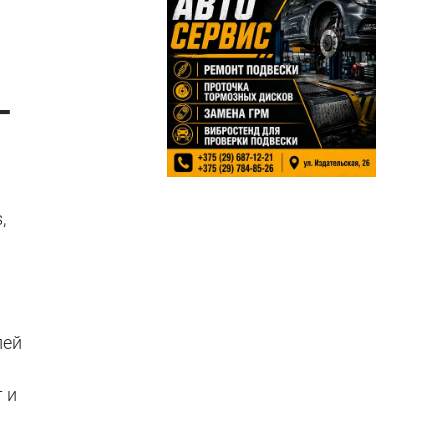
-
,
лей
 и