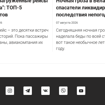
загруженные рейсы
Ночная гроза в Бела
а": ТОП-5
спасатели ликвиди
тов
последствия непог
26
07 августа 2026
йс – это десятки встреч
Сегодняшняя ночная гро
сторий. Пока пассажиры
наделала беды по всей с
аны, авиакомпания их
вот такое необычное лет
году.