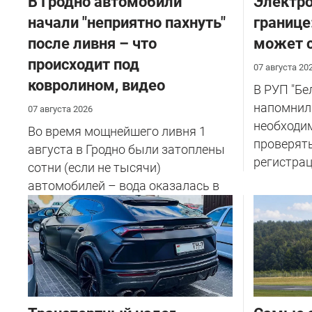
В Гродно автомобили
Электро
начали "неприятно пахнуть"
границе
после ливня – что
может с
происходит под
07 августа 20
ковролином, видео
В РУП "Б
напомнил
07 августа 2026
необходи
Во время мощнейшего ливня 1
проверят
августа в Гродно были затоплены
регистрац
сотни (если не тысячи)
автомобилей – вода оказалась в
салоне...