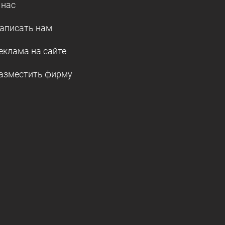
 нас
аписать нам
еклама на сайте
азместить фирму