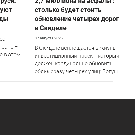
руси:
2,7 миллиона на асфальт:
руют
столько будет стоить
оды
обновление четырех дорог
в Скиделе
за
07 августа 2026
тране –
В Скиделе воплощается в жизнь
о в этом
инвестиционный проект, который
должен кардинально обновить
облик сразу четырех улиц: Богуш...