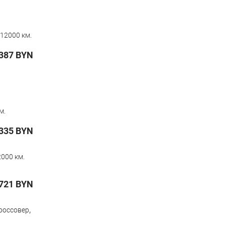
12000 км.
387
BYN
м.
335
BYN
000 км.
721
BYN
,
россовер