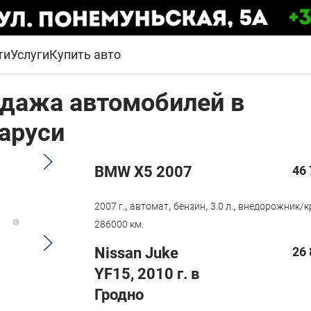
ти
Услуги
Купить авто
дажа автомобилей в
аруси
BMW X5 2007
46 
,
,
,
,
2007 г.
автомат
бензин
3.0 л.
внедорожник/к
286000 км.
Nissan Juke
26 
YF15, 2010 г. в
Гродно