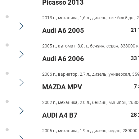
Picasso 2013
,
,
,
,
,
2013 г.
механика
1,6 л.
дизель
хетчбэк 5 дв.
2
Audi A6 2005
21 
,
,
,
,
,
2005 г.
автомат
3.0 л.
бензин
седан
338000 к
Audi A6 2006
33 
,
,
,
,
,
2006 г.
вариатор
2.7 л.
дизель
универсал
359
MAZDA MPV
7
,
,
,
,
,
2002 г.
механика
2.0 л.
бензин
минивэн
2680
AUDI A4 B7
28 
,
,
,
,
,
2005 г.
механика
1.9 л.
дизель
седан
289000 