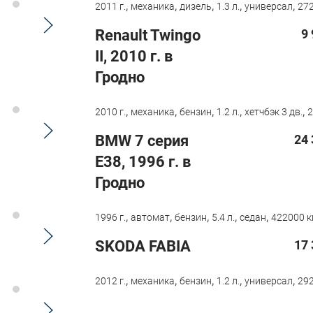
,
,
,
,
,
2011 г.
механика
дизель
1.3 л.
универсал
272
Renault Twingo
9
II, 2010 г. в
Гродно
,
,
,
,
,
2010 г.
механика
бензин
1.2 л.
хетчбэк 3 дв.
2
BMW 7 серия
24 
E38, 1996 г. в
Гродно
,
,
,
,
,
1996 г.
автомат
бензин
5.4 л.
седан
422000 к
SKODA FABIA
17 
,
,
,
,
,
2012 г.
механика
бензин
1.2 л.
универсал
292