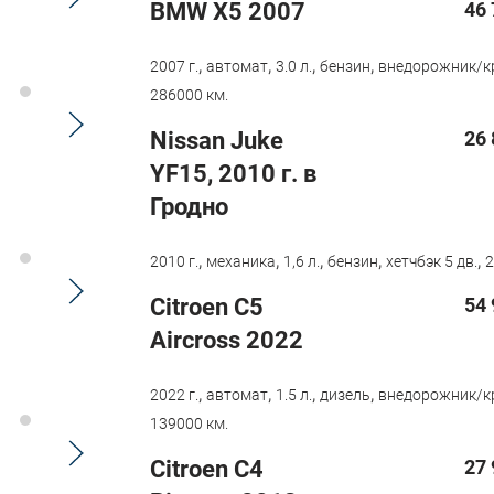
BMW X5 2007
46 
,
,
,
,
2007 г.
автомат
3.0 л.
бензин
внедорожник/к
286000 км.
Nissan Juke
26 
YF15, 2010 г. в
Гродно
,
,
,
,
,
2010 г.
механика
1,6 л.
бензин
хетчбэк 5 дв.
2
Citroen С5
54 
Aircross 2022
,
,
,
,
2022 г.
автомат
1.5 л.
дизель
внедорожник/к
139000 км.
Citroen C4
27 