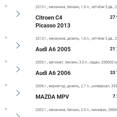
,
,
,
,
,
2010 г.
механика
бензин
1,6 л.
хетчбэк 5 дв.
2
Citroen C4
27 
Picasso 2013
,
,
,
,
,
2013 г.
механика
дизель
1,6 л.
хетчбэк 5 дв.
2
Audi A6 2005
21 
,
,
,
,
,
2005 г.
автомат
бензин
3.0 л.
седан
338000 к
Audi A6 2006
33 
,
,
,
,
,
2006 г.
вариатор
дизель
2.7 л.
универсал
359
MAZDA MPV
7
,
,
,
,
,
2002 г.
механика
бензин
2.0 л.
минивэн
2680