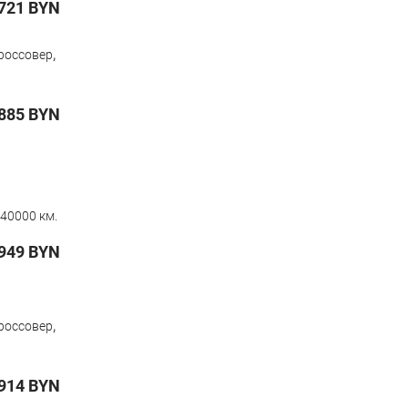
721
BYN
,
россовер
885
BYN
40000 км.
949
BYN
,
россовер
914
BYN