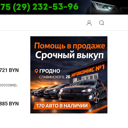
721
BYN
,
россовер
885
BYN