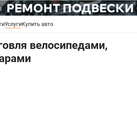
ти
Услуги
Купить авто
говля велосипедами,
уарами