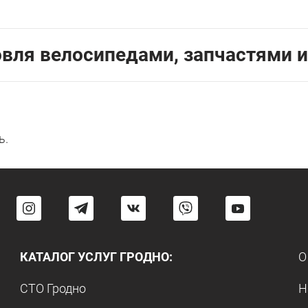
овля велосипедами, запчастями и
ь.
КАТАЛОГ УСЛУГ ГРОДНО:
О
СТО Гродно
Н