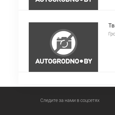
Тв
Гро
Следите за нами
в соцсетях