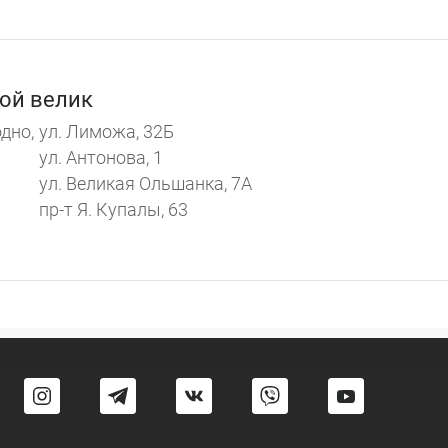
ой велик
дно,
ул. Лиможа, 32Б
ул. Антонова, 1
ул. Великая Ольшанка, 7А
пр-т Я. Купалы, 63