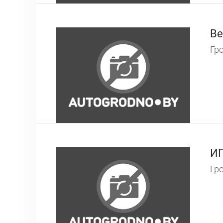
Ве
Гро
И
Гро