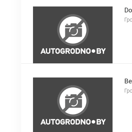
Do
Гро
Ве
Гро