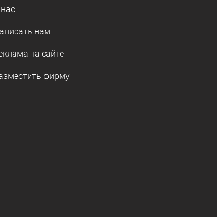
 нас
аписать нам
еклама на сайте
азместить фирму