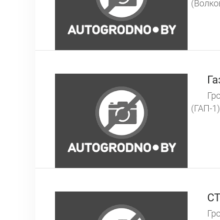
(Волко
Га
Гро
(ГАП-1)
СТ
Гро