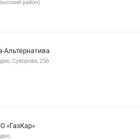
высский район)
з-Альтернатива
дно,
Суворова, 256
О «ГазКар»
дно,