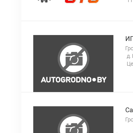
11
ИП
Гро
д.
Це
Ca
Гро