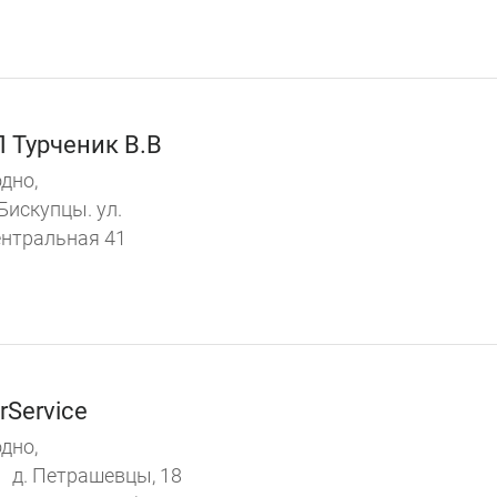
 Турченик В.В
дно,
 Бискупцы. ул.
нтральная 41
rService
дно,
д. Петрашевцы, 18