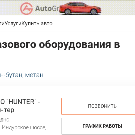
ти
Услуги
Купить авто
азового оборудования в
н-бутан, метан
О "HUNTER" -
ПОЗВОНИТЬ
нтер
дно,
ГРАФИК РАБОТЫ
. Индурское шоссе,