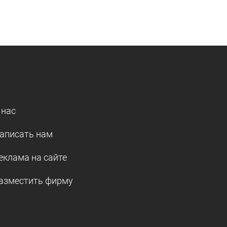
 нас
аписать нам
еклама на сайте
азместить фирму