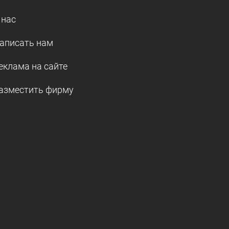
 нас
аписать нам
еклама на сайте
азместить фирму