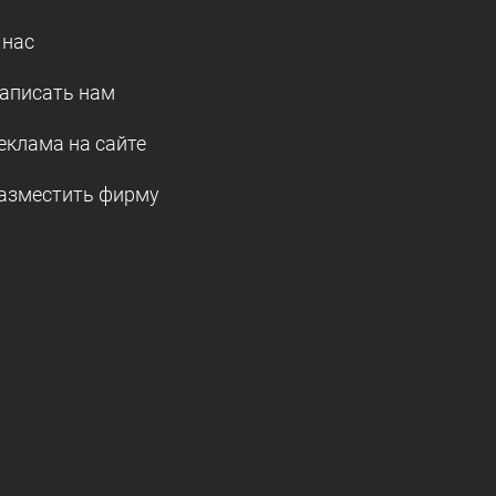
 нас
аписать нам
еклама на сайте
азместить фирму