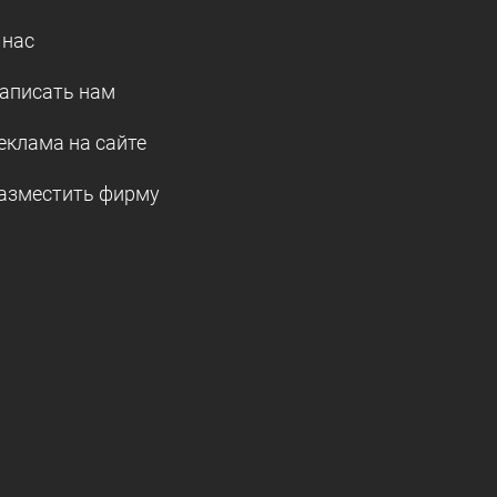
 нас
аписать нам
еклама на сайте
азместить фирму