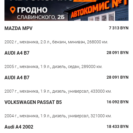
MAZDA MPV
7 313
BYN
,
,
,
,
,
2002 г.
механика
2.0 л.
бензин
минивэн
268000 км.
AUDI A4 B7
28 091
BYN
,
,
,
,
,
2005 г.
механика
1.9 л.
дизель
седан
289000 км.
AUDI A4 B7
28 091
BYN
,
,
,
,
,
2007 г.
механика
1.9 л.
дизель
универсал
433000 км.
VOLKSWAGEN PASSAT B5
16 092
BYN
,
,
,
,
,
2004 г.
механика
1.9 л.
дизель
универсал
321000 км.
Audi A4 2002
18 433
BYN