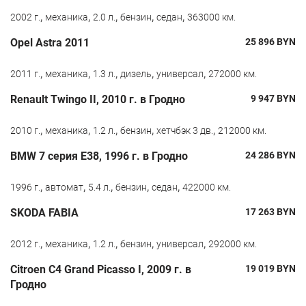
,
,
,
,
,
2002 г.
механика
2.0 л.
бензин
седан
363000 км.
Opel Astra 2011
25 896
BYN
,
,
,
,
,
2011 г.
механика
1.3 л.
дизель
универсал
272000 км.
Renault Twingo II, 2010 г. в Гродно
9 947
BYN
,
,
,
,
,
2010 г.
механика
1.2 л.
бензин
хетчбэк 3 дв.
212000 км.
BMW 7 серия E38, 1996 г. в Гродно
24 286
BYN
,
,
,
,
,
1996 г.
автомат
5.4 л.
бензин
седан
422000 км.
SKODA FABIA
17 263
BYN
,
,
,
,
,
2012 г.
механика
1.2 л.
бензин
универсал
292000 км.
Citroen C4 Grand Picasso I, 2009 г. в
19 019
BYN
Гродно