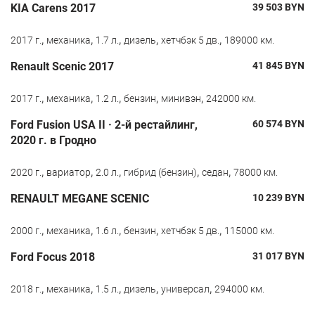
KIA Carens 2017
39 503
BYN
,
,
,
,
,
2017 г.
механика
1.7 л.
дизель
хетчбэк 5 дв.
189000 км.
Renault Scenic 2017
41 845
BYN
,
,
,
,
,
2017 г.
механика
1.2 л.
бензин
минивэн
242000 км.
Ford Fusion USA II · 2-й рестайлинг,
60 574
BYN
2020 г. в Гродно
,
,
,
,
,
2020 г.
вариатор
2.0 л.
гибрид (бензин)
седан
78000 км.
RENAULT MEGANE SCENIC
10 239
BYN
,
,
,
,
,
2000 г.
механика
1.6 л.
бензин
хетчбэк 5 дв.
115000 км.
Ford Focus 2018
31 017
BYN
,
,
,
,
,
2018 г.
механика
1.5 л.
дизель
универсал
294000 км.