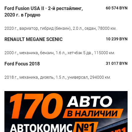
Ford Fusion USA II · 2-й рестайлинг,
60 574
BYN
2020 г. в Гродно
,
,
,
,
,
2020 г.
вариатор
гибрид (бензин)
2.0 л.
седан
78000 км.
RENAULT MEGANE SCENIC
10 239
BYN
,
,
,
,
,
2000 г.
механика
бензин
1.6 л.
хетчбэк 5 дв.
115000 км.
Ford Focus 2018
31 017
BYN
,
,
,
,
,
2018 г.
механика
дизель
1.5 л.
универсал
294000 км.