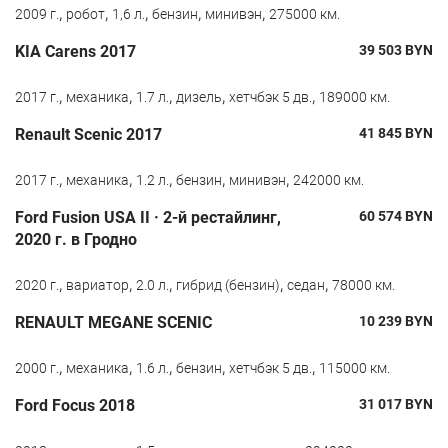
,
,
,
,
,
2009 г.
робот
1,6 л.
бензин
минивэн
275000 км.
KIA Carens 2017
39 503
BYN
,
,
,
,
,
2017 г.
механика
1.7 л.
дизель
хетчбэк 5 дв.
189000 км.
Renault Scenic 2017
41 845
BYN
,
,
,
,
,
2017 г.
механика
1.2 л.
бензин
минивэн
242000 км.
Ford Fusion USA II · 2-й рестайлинг,
60 574
BYN
2020 г. в Гродно
,
,
,
,
,
2020 г.
вариатор
2.0 л.
гибрид (бензин)
седан
78000 км.
RENAULT MEGANE SCENIC
10 239
BYN
,
,
,
,
,
2000 г.
механика
1.6 л.
бензин
хетчбэк 5 дв.
115000 км.
Ford Focus 2018
31 017
BYN