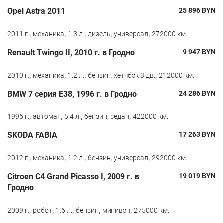
Opel Astra 2011
25 896
BYN
,
,
,
,
,
2011 г.
механика
1.3 л.
дизель
универсал
272000 км.
Renault Twingo II, 2010 г. в Гродно
9 947
BYN
,
,
,
,
,
2010 г.
механика
1.2 л.
бензин
хетчбэк 3 дв.
212000 км.
BMW 7 серия E38, 1996 г. в Гродно
24 286
BYN
,
,
,
,
,
1996 г.
автомат
5.4 л.
бензин
седан
422000 км.
SKODA FABIA
17 263
BYN
,
,
,
,
,
2012 г.
механика
1.2 л.
бензин
универсал
292000 км.
Citroen C4 Grand Picasso I, 2009 г. в
19 019
BYN
Гродно
,
,
,
,
,
2009 г.
робот
1,6 л.
бензин
минивэн
275000 км.