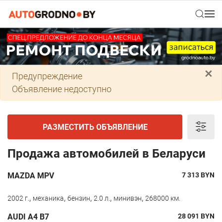
×
Предупреждение
Объявление недоступно
РАЗМЕСТИТЬ ОБЪЯВЛЕНИЕ
Продажа автомобилей в Беларуси
MAZDA MPV
7 313
BYN
,
,
,
,
,
2002 г.
механика
бензин
2.0 л.
минивэн
268000 км.
AUDI A4 B7
28 091
BYN