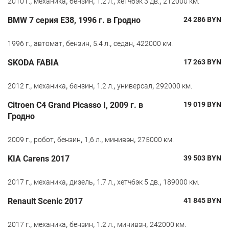
,
,
,
,
,
2010 г.
механика
бензин
1.2 л.
хетчбэк 3 дв.
212000 км.
BMW 7 серия E38, 1996 г. в Гродно
24 286
BYN
,
,
,
,
,
1996 г.
автомат
бензин
5.4 л.
седан
422000 км.
SKODA FABIA
17 263
BYN
,
,
,
,
,
2012 г.
механика
бензин
1.2 л.
универсал
292000 км.
Citroen C4 Grand Picasso I, 2009 г. в
19 019
BYN
Гродно
,
,
,
,
,
2009 г.
робот
бензин
1,6 л.
минивэн
275000 км.
KIA Carens 2017
39 503
BYN
,
,
,
,
,
2017 г.
механика
дизель
1.7 л.
хетчбэк 5 дв.
189000 км.
Renault Scenic 2017
41 845
BYN
,
,
,
,
,
2017 г.
механика
бензин
1.2 л.
минивэн
242000 км.