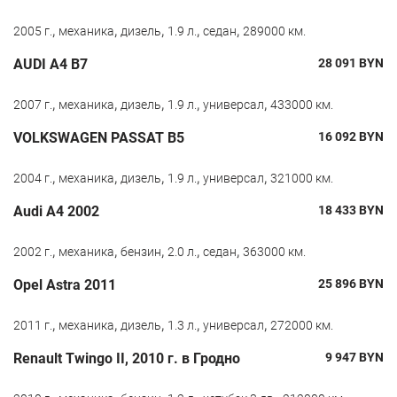
,
,
,
,
,
2005 г.
механика
дизель
1.9 л.
седан
289000 км.
AUDI A4 B7
28 091
BYN
,
,
,
,
,
2007 г.
механика
дизель
1.9 л.
универсал
433000 км.
VOLKSWAGEN PASSAT B5
16 092
BYN
,
,
,
,
,
2004 г.
механика
дизель
1.9 л.
универсал
321000 км.
Audi A4 2002
18 433
BYN
,
,
,
,
,
2002 г.
механика
бензин
2.0 л.
седан
363000 км.
Opel Astra 2011
25 896
BYN
,
,
,
,
,
2011 г.
механика
дизель
1.3 л.
универсал
272000 км.
Renault Twingo II, 2010 г. в Гродно
9 947
BYN