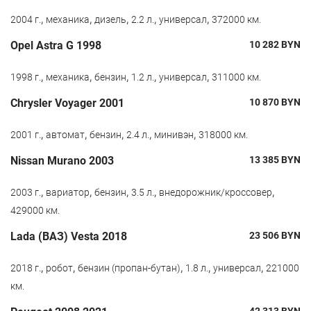
,
,
,
,
,
2004 г.
механика
дизель
2.2 л.
универсал
372000 км.
Opel Astra G 1998
10 282
BYN
,
,
,
,
,
1998 г.
механика
бензин
1.2 л.
универсал
311000 км.
Chrysler Voyager 2001
10 870
BYN
,
,
,
,
,
2001 г.
автомат
бензин
2.4 л.
минивэн
318000 км.
Nissan Murano 2003
13 385
BYN
,
,
,
,
,
2003 г.
вариатор
бензин
3.5 л.
внедорожник/кроссовер
429000 км.
Lada (ВАЗ) Vesta 2018
23 506
BYN
,
,
,
,
,
2018 г.
робот
бензин (пропан-бутан)
1.8 л.
универсал
221000
км.