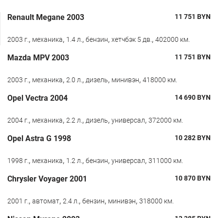
Renault Megane 2003
11 751
BYN
,
,
,
,
,
2003 г.
механика
1.4 л.
бензин
хетчбэк 5 дв.
402000 км.
Mazda MPV 2003
11 751
BYN
,
,
,
,
,
2003 г.
механика
2.0 л.
дизель
минивэн
418000 км.
Opel Vectra 2004
14 690
BYN
,
,
,
,
,
2004 г.
механика
2.2 л.
дизель
универсал
372000 км.
Opel Astra G 1998
10 282
BYN
,
,
,
,
,
1998 г.
механика
1.2 л.
бензин
универсал
311000 км.
Chrysler Voyager 2001
10 870
BYN
,
,
,
,
,
2001 г.
автомат
2.4 л.
бензин
минивэн
318000 км.