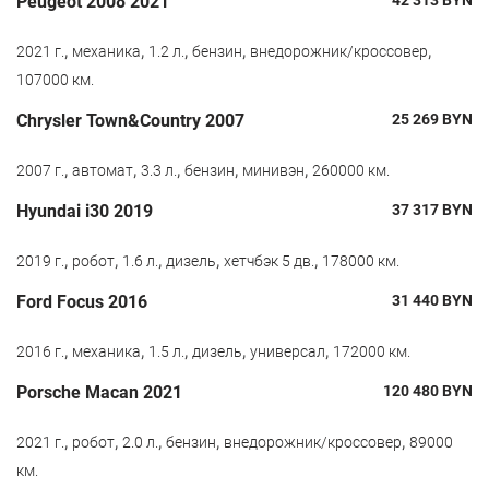
Peugeot 2008 2021
42 313
BYN
,
,
,
,
,
2021 г.
механика
1.2 л.
бензин
внедорожник/кроссовер
107000 км.
Chrysler Town&Country 2007
25 269
BYN
,
,
,
,
,
2007 г.
автомат
3.3 л.
бензин
минивэн
260000 км.
Hyundai i30 2019
37 317
BYN
,
,
,
,
,
2019 г.
робот
1.6 л.
дизель
хетчбэк 5 дв.
178000 км.
Ford Focus 2016
31 440
BYN
,
,
,
,
,
2016 г.
механика
1.5 л.
дизель
универсал
172000 км.
Porsche Macan 2021
120 480
BYN
,
,
,
,
,
2021 г.
робот
2.0 л.
бензин
внедорожник/кроссовер
89000
км.