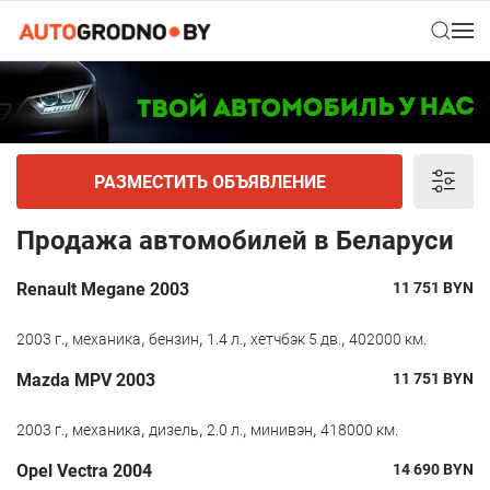
РАЗМЕСТИТЬ ОБЪЯВЛЕНИЕ
Продажа автомобилей в Беларуси
Renault Megane 2003
11 751
BYN
,
,
,
,
,
2003 г.
механика
бензин
1.4 л.
хетчбэк 5 дв.
402000 км.
Mazda MPV 2003
11 751
BYN
,
,
,
,
,
2003 г.
механика
дизель
2.0 л.
минивэн
418000 км.
Opel Vectra 2004
14 690
BYN