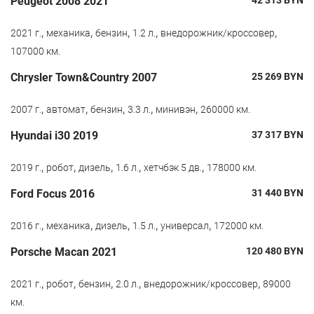
Peugeot 2008 2021
42 313
BYN
,
,
,
,
,
2021 г.
механика
бензин
1.2 л.
внедорожник/кроссовер
107000 км.
Chrysler Town&Country 2007
25 269
BYN
,
,
,
,
,
2007 г.
автомат
бензин
3.3 л.
минивэн
260000 км.
Hyundai i30 2019
37 317
BYN
,
,
,
,
,
2019 г.
робот
дизель
1.6 л.
хетчбэк 5 дв.
178000 км.
Ford Focus 2016
31 440
BYN
,
,
,
,
,
2016 г.
механика
дизель
1.5 л.
универсал
172000 км.
Porsche Macan 2021
120 480
BYN
,
,
,
,
,
2021 г.
робот
бензин
2.0 л.
внедорожник/кроссовер
89000
км.