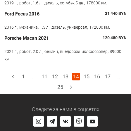
,
,
,
,
,
2019 г.
робот
1.6 л.
дизель
хетчбэк 5 дв.
178000 км.
Ford Focus 2016
31 440
BYN
,
,
,
,
,
2016 г.
механика
1.5 л.
дизель
универсал
172000 км.
Porsche Macan 2021
120 480
BYN
,
,
,
,
,
2021 г.
робот
2.0 л.
бензин
внедорожник/кроссовер
89000
км.
1
…
11
12
13
14
15
16
17
…
25
Следите за нами
в соцсетях