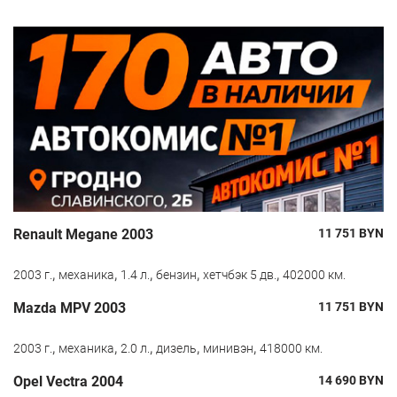
Renault Megane 2003
11 751
BYN
,
,
,
,
,
2003 г.
механика
1.4 л.
бензин
хетчбэк 5 дв.
402000 км.
Mazda MPV 2003
11 751
BYN
,
,
,
,
,
2003 г.
механика
2.0 л.
дизель
минивэн
418000 км.
Opel Vectra 2004
14 690
BYN