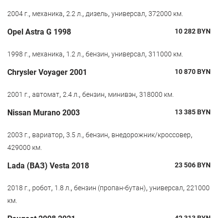
,
,
,
,
,
2004 г.
механика
2.2 л.
дизель
универсал
372000 км.
Opel Astra G 1998
10 282
BYN
,
,
,
,
,
1998 г.
механика
1.2 л.
бензин
универсал
311000 км.
Chrysler Voyager 2001
10 870
BYN
,
,
,
,
,
2001 г.
автомат
2.4 л.
бензин
минивэн
318000 км.
Nissan Murano 2003
13 385
BYN
,
,
,
,
,
2003 г.
вариатор
3.5 л.
бензин
внедорожник/кроссовер
429000 км.
Lada (ВАЗ) Vesta 2018
23 506
BYN
,
,
,
,
,
2018 г.
робот
1.8 л.
бензин (пропан-бутан)
универсал
221000
км.