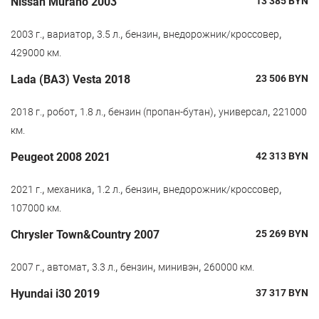
Nissan Murano 2003
13 385
BYN
,
,
,
,
,
2003 г.
вариатор
3.5 л.
бензин
внедорожник/кроссовер
429000 км.
Lada (ВАЗ) Vesta 2018
23 506
BYN
,
,
,
,
,
2018 г.
робот
1.8 л.
бензин (пропан-бутан)
универсал
221000
км.
Peugeot 2008 2021
42 313
BYN
,
,
,
,
,
2021 г.
механика
1.2 л.
бензин
внедорожник/кроссовер
107000 км.
Chrysler Town&Country 2007
25 269
BYN
,
,
,
,
,
2007 г.
автомат
3.3 л.
бензин
минивэн
260000 км.
Hyundai i30 2019
37 317
BYN