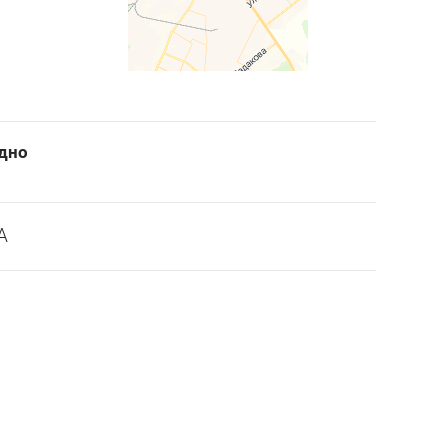
одно
A