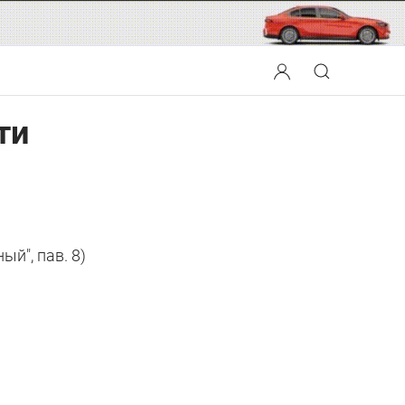
ти
ый", пав. 8)