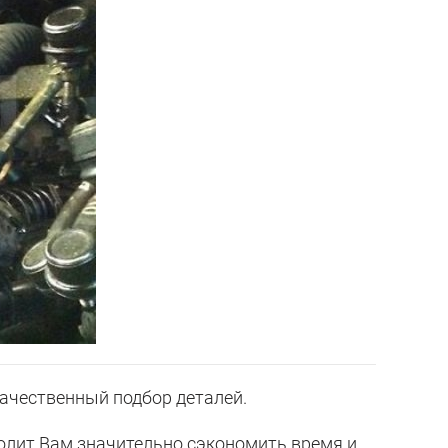
чественный подбор деталей.
олит Вам значительно сэкономить время и