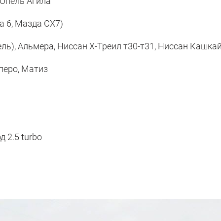
 Опель Агила
а 6, Мазда CX7)
ль), Альмера, Ниссан Х-Треил т30-т31, Ниссан Кашка
сперо, Матиз
 2.5 turbo