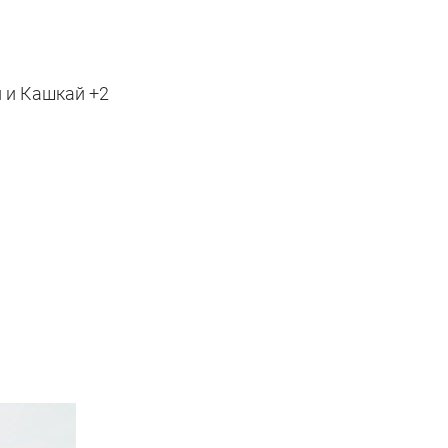
й и Кашкай +2