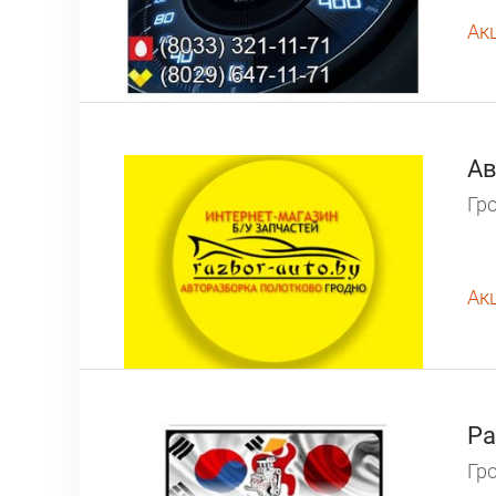
Ак
Ав
Гро
Ак
Ра
Гро