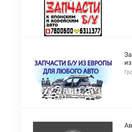
За
из
Гро
Ав