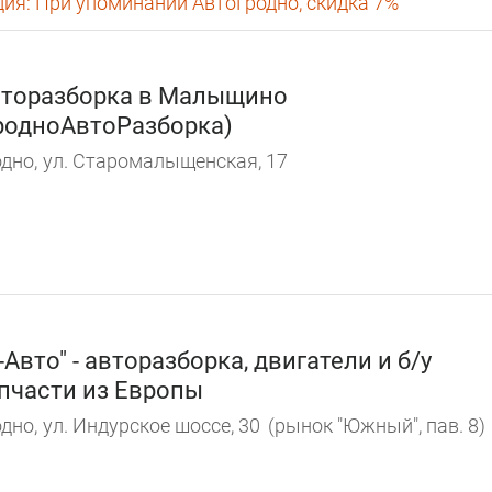
ция:
При упоминании АвтоГродно, скидка 7%
торазборка в Малыщино
родноАвтоРазборка)
дно,
ул. Старомалыщенская, 17
-Авто" - авторазборка, двигатели и б/у
пчасти из Европы
дно,
ул. Индурское шоссе, 30
(рынок "Южный", пав. 8)