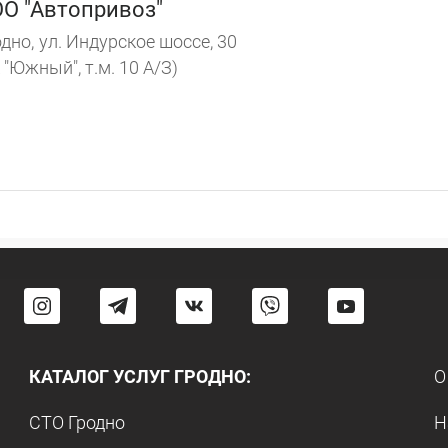
О "Автопривоз"
дно,
ул. Индурское шоссе, 30
 "Южный", т.м. 10 А/З)
КАТАЛОГ УСЛУГ ГРОДНО:
О
СТО Гродно
Н