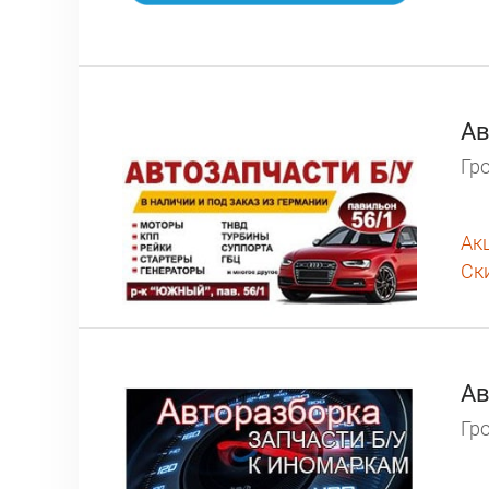
Ав
Гро
Ак
Ск
Ав
Гро