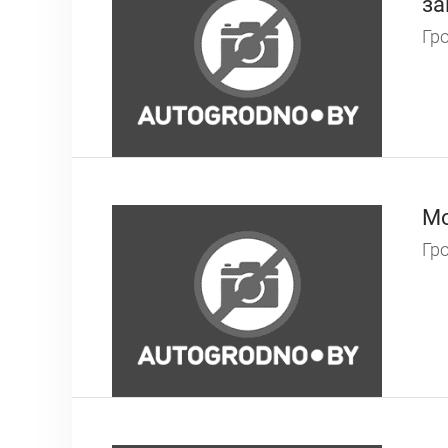
за
Гро
Мо
Гро