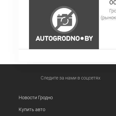
ОО
Гро
(рынок
Следите за нами
в соцсетях
Новости Гродно
Купить авто