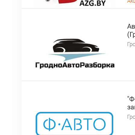
Ак
Ав
(Г
Гро
"Ф
за
Гро