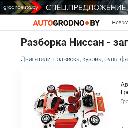
Новос
Разборка Ниссан - за
Двигатели, подвеска, кузова, руль, ф
Aв
Гр
Гро