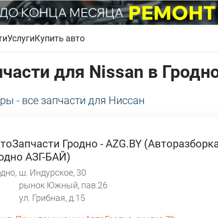
ти
Услуги
Купить авто
пчасти для Nissan в Гродн
ары - все запчасти для Ниссан
тоЗапчасти Гродно - AZG.BY (Авторазборк
одно АЗГ-БАЙ)
дно,
ш. Индурское, 30
рынок Южный, пав.26
ул. Грибная, д.15