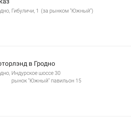
каз
дно,
Гибуличи, 1
(за рынком "Южный")
торлэнд в Гродно
дно,
Индурское шоссе 30
рынок "Южный" павильон 15