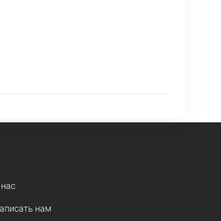
 нас
аписать нам