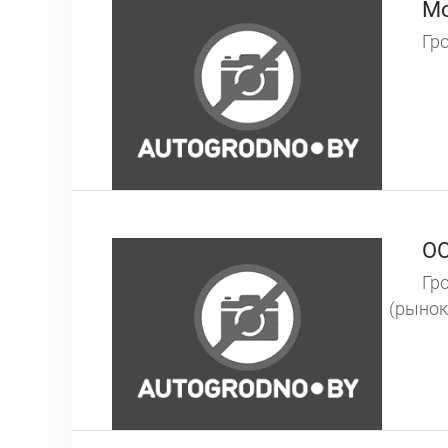
Мо
Гро
ОО
Гро
(рынок