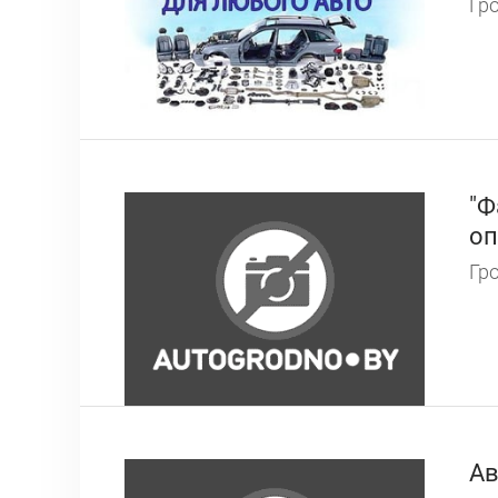
Гро
"Ф
оп
Гро
Ав