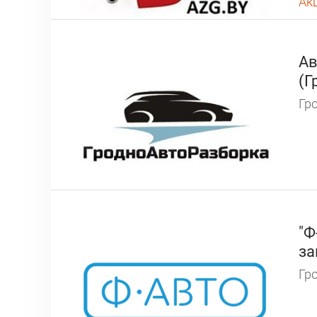
Ак
Ав
(Г
Гро
"Ф
за
Гро