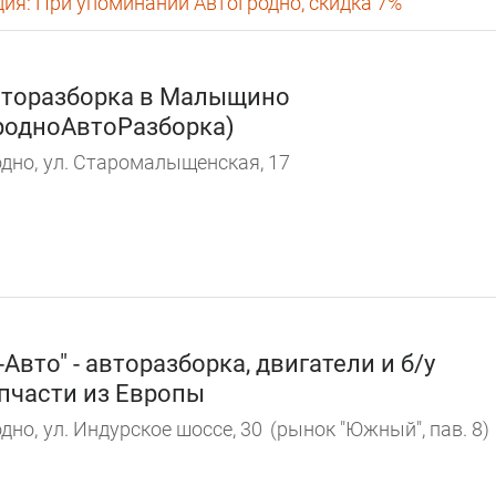
ция:
При упоминании АвтоГродно, скидка 7%
торазборка в Малыщино
родноАвтоРазборка)
дно,
ул. Старомалыщенская, 17
-Авто" - авторазборка, двигатели и б/у
пчасти из Европы
дно,
ул. Индурское шоссе, 30
(рынок "Южный", пав. 8)