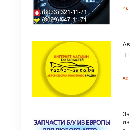
Ак
Ав
Гро
Ак
За
из