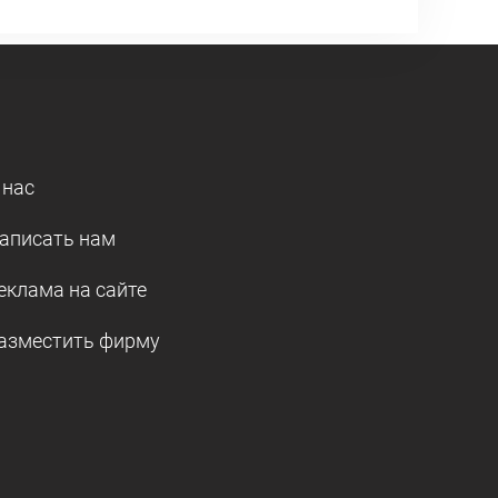
 нас
аписать нам
еклама на сайте
азместить фирму