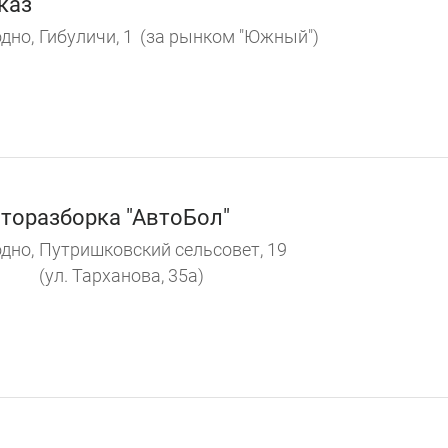
каз
дно,
Гибуличи, 1
(за рынком "Южный")
торазборка "АвтоБол"
дно,
Путришковский сельсовет, 19
(ул. Тарханова, 35а)