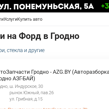
ти
Услуги
Купить авто
ти на Форд в Гродно
ри, стекла и другие
тоЗапчасти Гродно - AZG.BY (Авторазборк
одно АЗГ-БАЙ)
дно,
ш. Индурское, 30
рынок Южный, пав.26
ул. Грибная, д.15