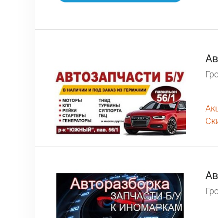
Ав
Гро
Ак
Ск
Ав
Гро