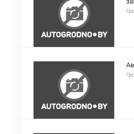
за
Гро
Ав
Гро