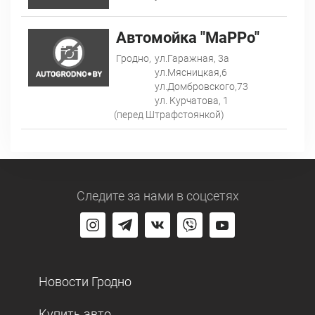
Автомойка "МаРРо"
Гродно,
ул.Гаражная, 3а
ул.Мясницкая,6
ул.Домбровского,73
ул. Курчатова, 1
(перед Штрафстоянкой)
Следите за нами
в соцсетях
Новости Гродно
Купить авто