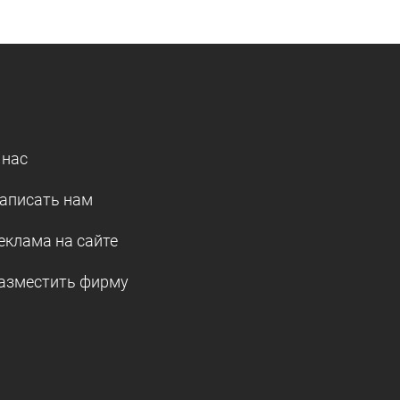
 нас
аписать нам
еклама на сайте
азместить фирму