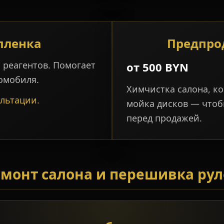
пленка
Предпро
 реагентов. Помогает
от 500 BYN
омобиля.
Химчистка салона, к
ультации.
мойка дисков — чтоб
перед продажей.
монт салона и перешивка ру