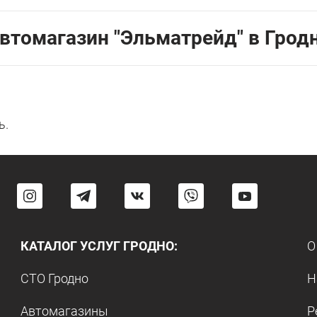
втомагазин "Эльматрейд" в Грод
ь.
КАТАЛОГ УСЛУГ ГРОДНО:
О
СТО Гродно
Н
Автомагазины
Р