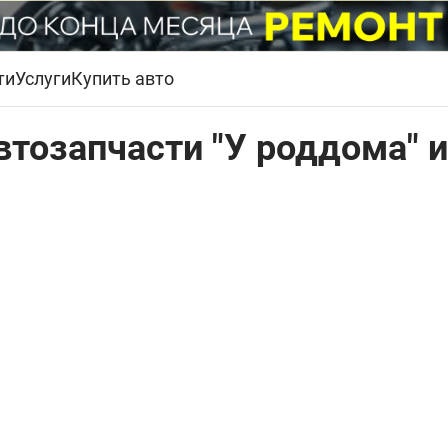
ти
Услуги
Купить авто
втозапчасти "У роддома" и