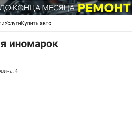
ти
Услуги
Купить авто
ля иномарок
овича, 4