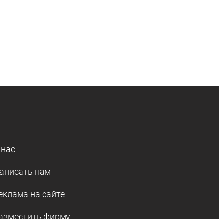
 нас
аписать нам
еклама на сайте
азместить фирму