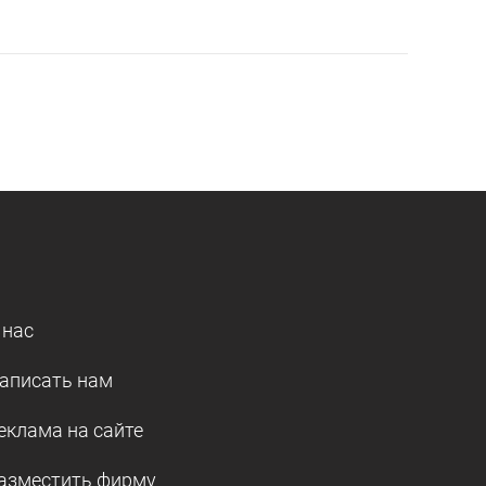
 нас
аписать нам
еклама на сайте
азместить фирму