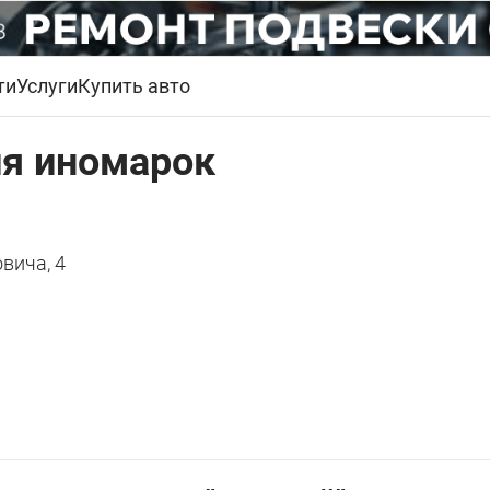
ти
Услуги
Купить авто
ля иномарок
овича, 4