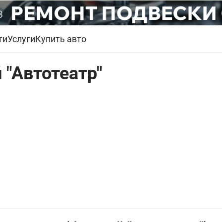
ти
Услуги
Купить авто
 "Автотеатр"