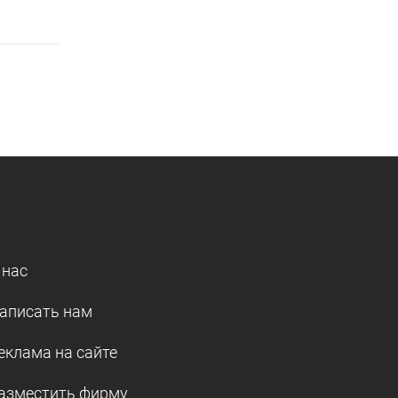
 нас
аписать нам
еклама на сайте
азместить фирму