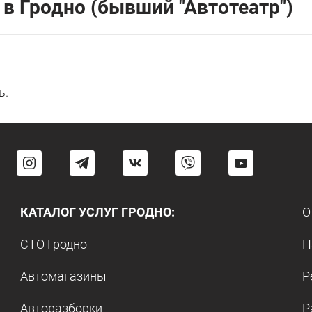
 в Гродно (бывший "Автотеатр")
ь.
КАТАЛОГ УСЛУГ ГРОДНО:
О
СТО Гродно
Н
Автомагазины
Р
Авторазборки
Р