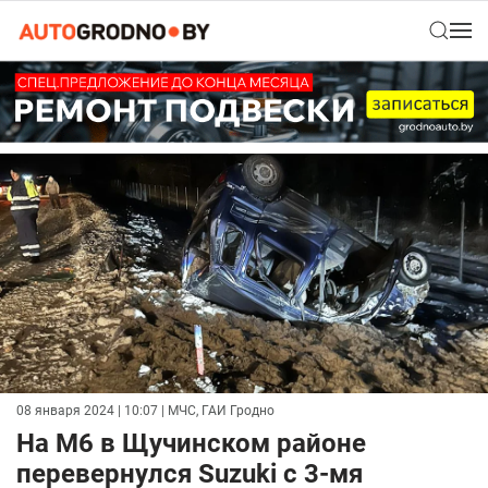
08 января 2024 | 10:07
| МЧС, ГАИ Гродно
На М6 в Щучинском районе
перевернулся Suzuki с 3-мя